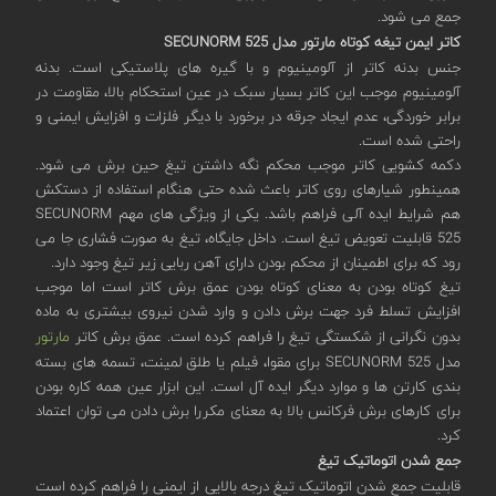
جمع می شود.
کاتر ایمن تیغه کوتاه مارتور مدل SECUNORM 525
جنس بدنه کاتر از آلومینیوم و با گیره های پلاستیکی است. بدنه
آلومینیوم موجب این کاتر بسیار سبک در عین استحکام بالا، مقاومت در
برابر خوردگی، عدم ایجاد جرقه در برخورد با دیگر فلزات و افزایش ایمنی و
راحتی شده است.
دکمه کشویی کاتر موجب محکم نگه داشتن تیغ حین برش می شود.
همینطور شیارهای روی کاتر باعث شده حتی هنگام استفاده از دستکش
هم شرایط ایده آلی فراهم باشد. یکی از ویژگی های مهم SECUNORM
525 قابلیت تعویض تیغ است. داخل جایگاه، تیغ به صورت فشاری جا می
رود که برای اطمینان از محکم بودن دارای آهن ربایی زیر تیغ وجود دارد.
تیغ کوتاه بودن به معنای کوتاه بودن عمق برش کاتر است اما موجب
افزایش تسلط فرد جهت برش دادن و وارد شدن نیروی بیشتری به ماده
بدون نگرانی از شکستگی تیغ را فراهم کرده است. عمق برش کاتر
مارتور
مدل SECUNORM 525 برای مقوا، فیلم یا طلق لمینت، تسمه های بسته
بندی کارتن ها و موارد دیگر ایده آل است. این ابزار عین همه کاره بودن
برای کارهای برش فرکانس بالا به معنای مکررا برش دادن می توان اعتماد
کرد.
جمع شدن اتوماتیک تیغ
قابلیت جمع شدن اتوماتیک تیغ درجه بالایی از ایمنی را فراهم کرده است