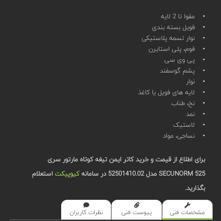
• مقوا تا 2 لایه
• فویل بسته بندی
• نوار تسمه پلاستیکی
• فوم، پلی استایرن
• پی وی سی
• پشم گوسفند
• نوار
• لایه های فویل یا کاغذ
• نخ، طناب
• نمد
• لاستیک
• نساجی، مواد
برای اطلاع از قیمت و خرید کاتر ایمن تیغه کوتاه مارتور سری
SECUNORM 525 مدل 52501410.02 در سامانه
کیوپیکت
استعلام
بگذارید.
مشخصات فنی
پیوست فنی
نظرات کاربران