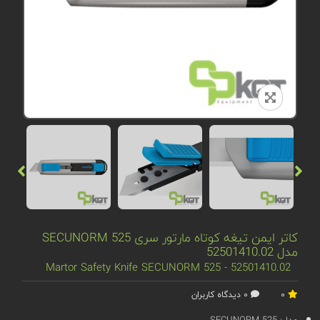
کاتر ایمن تیغه کوتاه مارتور سری SECUNORM 525
مدل 52501410.02
Martor Safety Knife SECUNORM 525 - 52501410.02
0
0 دیدگاه کاربران
مدل:
SECUNORM 525