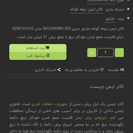
دسته بندی :
کاتر ایمن تیغه کوتاه
برند :
مارتور
کاتر ایمن تیغه کوتاه مارتور سری SECUNORM 525 مدل 52501410.02
دارای قابلیت جمع شدن خودکار تیغ با عمق برش 21 میلی متر است.
ثبت استعلام
+
-
پیشنهاد فنی
مقایسه
افزودن به علاقمندی ها
اشتراک گذاری
کاتر ایمن چیست
کاتر ایمنی یک ابزار برش دستی از
تجهیزات حفاظت فردی
است. فناوری
ایمنی داخلی از کاربران در برابر آسیب های ناشی از بریدگی محافظت
می کند.
ابزارهای برش ایمن
قابلیت جمع شدن خودکار تیغ، دکمه
نگهدارنده تیغ که در به محض شروع برش دکمه را نگه داشته تا تیغ
بیرون بماند و با برداشتن دست از روی دکمه نگهدارنده، تیغ فورا به داخل