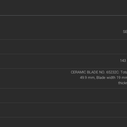
S
143
CERAMIC BLADE NO. 65232C: Total
49.9 mm, Blade width 19 mm
thic