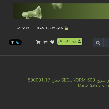
شنبه 17 مرداد 1405
۰۴:۲۵:۵۰
ورود
/
ثبت نام
دل 500001.17
Martor Safety Kni