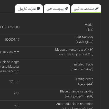
مشخصات فنی
پیوست فنی
نظرات کاربران
Model
ECUNORM 500
(مدل)
Part Number
500001.17
(شماره قطعه)
Measurements (L x W x H)
 x 16 x 36 mm
ابعاد (طول x عرض x ارتفاع)
 blade length
Instaled Blade
 and Material
(تیغه نصب شده)
kness 0.65 mm
Cutting depth
17 mm
(عمق برش)
Blade change capability
YES
(قابلیت تعویض تیغه)
Automatic blade retraction
YES
(جمع شدن خودکار تیغه)