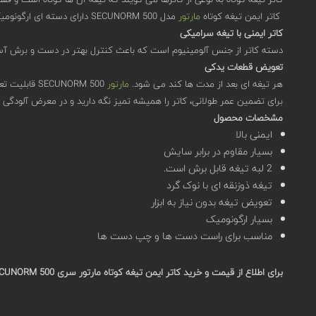
کاتر ایمن تیغه کوتاه
مارتور
مدل SECUNORM 500 دارای دسته ای ارگونومیک است. جزئیات طراحی این کاتر موجب شده به راحتی در دست قرار گیرد و انتهای دسته به خوبی منحنی شده است که در دست لیز نلغزد.
کاتر ایمنی با تیغه سرامیکی
دسته کاتر از جنس آلومینیوم است که باعث کنترل بهتر در دست و برش آس
تعویض قطعات یدکی
هر تیغه ای بعد از مدت ها کند می شود.
مارتور
SECUNORM 500 قابلیت تعویض تیغه را دارد. دقت داشته باشید که تیغه جایگزین نباید از برندهای متفرقه باشد هر نوع تغییری ممکن است ایمنی محصول را مختل کند.
برای تضمین عمر طولانی، کاتر را همیشه تمیز نگه دارید و در معرض آلودگی
مشخصات محصول
ایمنی بالا
بسیار مقاوم در برابر سایش
2 لبه تیغه قابل برش است.
تیغه ذوزنقه ای با نوک گرد
تعویض تیغه بدون نیاز به ابزار
بسیار ارگونومیک
مناسب برای راست دست ها و چپ دست ها
برای اطلاع از قیمت و خرید کاتر ایمن تیغه کوتاه مارتور سری SECUNORM 500 مدل 500001.17 در سامانه