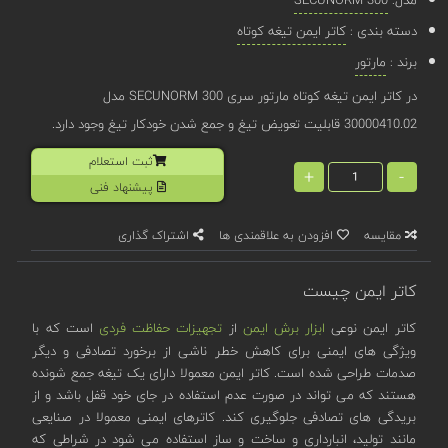
دسته بندی :
کاتر ایمن تیغه کوتاه
برند :
مارتور
در کاتر ایمن تیغه کوتاه مارتور سری SECUNORM 300 مدل
30000410.02 قابلیت تعویض تیغ و جمع شدن خودکار تیغ وجود دارد.
ثبت استعلام
+
-
پیشنهاد فنی
مقایسه
افزودن به علاقمندی ها
اشتراک گذاری
کاتر ایمن چیست
کاتر ایمن نوعی
ابزار برش ایمن
از
تجهیزات حفاظت فردی
است که با
ویژگی های ایمنی برای کاهش خطر ناشی از برخورد تصادفی و دیگر
صدمات طراحی شده است. کاتر ایمن معمولا دارای یک تیغه جمع شونده
هستند که می تواند در صورت عدم استفاده در جای خود قفل باشد و از
بریدگی های تصادفی جلوگیری کند. کاترهای ایمنی معمولا در صنایعی
مانند تولید، انبارداری و ساخت و ساز استفاده می شود در شراطی که