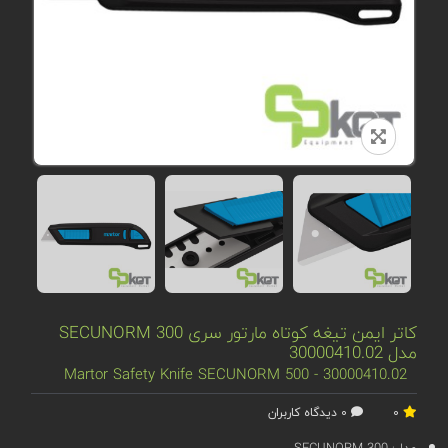
کاتر ایمن تیغه کوتاه مارتور سری SECUNORM 300
مدل 30000410.02
Martor Safety Knife SECUNORM 500 - 30000410.02
0
0 دیدگاه کاربران
مدل:
SECUNORM 300