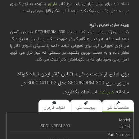
تسلط فرد برای برش افزایش یابد. تیغ کاتر
مارتور
با توجه به نوع کاربری
در سه مدل نوک تیز، نوک گرد، تیغه قلاب شکل قابل تعویض است.
بهینه سازی تعویض تیغ
یکی از ویژگی های مهم کاتر مارتور SECUNORM 300 تعویض آسان
تیغه است که به راحتی هنگام کار در صورت شکستن یا نیاز به تیغ دیگر
می توان تعویض کرد. برای تعویض تیغه، دکمه پلاستیکی انتهای کاتر را
فشار داده و به سمت بیرون بکشید. در قسمتی که تیغ قرار می گیرد
آهن ربایی وجود دارد که به نگهداشتن کاتر کمک می کند.
برای اطلاع از قیمت و خرید آنلاین کاتر ایمن تیغه کوتاه
مارتور سری SECUNORM 300 مدل 30000410.02 در
سامانه
استعلام بگذارید.
کیوپیکت
مشخصات فنی
پیوست فنی
نظرات کاربران
Model
(مدل)
SECUNORM 300
Part Number