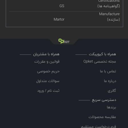
Certifications
(گواهینامه ها)
GS
Manufacture
(سازنده)
Martor
همراه با کیوپیکت
همراه با مشتریان
مجله تخصصی Qpket
قوانین و مقررات
تماس با ما
حریم خصوصی
درباره ما
سوالات متداول
گالری
ثبت نام / ورود
دسترسی سریع
برندها
مقایسه محصولات
فرم درخواست مستقیم