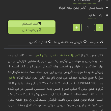
دسته بندی :
کاتر ایمن تیغه کوتاه
برند :
مارتور
ثبت استعلام
+
-
پیشنهاد فنی
مقایسه
افزودن به علاقمندی ها
اشتراک گذاری
کاتر ایمن یکی از
تجهیزات حفاظت فردی
برش ایمن
است. کاتر ایمن به
معنای طراحی و مهندسی ارگونومیک این ابزار به منظور افزایش ایمنی
برای جلوگیری از خراش و آسیب های تصادفی حین کار با کاتر است. از
ویژگی های که موجب افزایش ایمنی این ابزار شده است دکمه نگهدارنده
تیغ یا جمع شونده خودکار می توان نام برد. کاتر ایمن تیغه کوتاه
مارتور
مدل SECUNORM 185 در ابعاد 102 x 26 x 7.2 میلی متر با وزن 31.8
گرم و عمق برش 9 میلی متر و جنس بدنه استنلس استیل طراحی شده
است. کاتر تیغه کوتاه به معنای تیغه ای با طول برش 1 الی 2 سانتی متر
است. کوتاه بودن عمق برش باعث افزایش تسلط کاربران روی نقطه برش
می شود همچنین در صورت بریدن کارتن محصولات داخل بسته آسیب
نمی رسد.