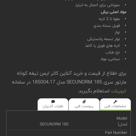
• سوراخی برای اتصال به لنیارد
مواد اصلی برش
• مقوا تا 2 لایه
• فویل بسته بندی
• نوار
• نوار تسمه پلاستیکی
• لایه های فویل یا کاغذ
• نخ، طناب
• نساجی، مواد
برای اطلاع از قیمت و خرید آنلاین کاتر ایمن تیغه کوتاه
مارتور سری SECUNORM 185 مدل 185004.17 در سامانه
استعلام بگیرید.
کیوپیکت
مشخصات فنی
پیوست فنی
نظرات کاربران
Model
(مدل)
SECUNORM 185
Part Number