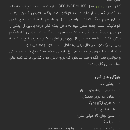
کاتر ایمن
مارتور
مدل SECUNORM 185 با توجه به ابعاد کوچکی که دارد
به فضای کمی نیاز دارد دسته فولادی ضد زنگ، تعویض آسان تیغ از
مزایای مهم دیگر تیغه سرامیکی تیز و بادوام با قابلیت جمع شدن
اتوماتیک است. جمع شدن تیغ به داخل بدنه کاتر درجه بالایی از ایمنی را
در برابر بریدگی، خراش تصادفی تضمین می کند. در صورتی که هنگام
برش انگشت شصت خود را از روی نوار لغزنده کاتر بردارید تیغ بلافاصله
پس از ترک مواد در حال برش به داخل دست خود جمع می شود.
برای این ابزار برش چندین نوع تیغ طراحی شده است تیغ های سرامیکی
و فولادی ضد زنگ و ضد سایش که برای برش مواد غذایی یا شرکت های
مواد غذایی کاربرد دارد.
ویژگی های فنی
• ایمنی بالا
• تعویض تیغه بدون ابزار
• مقاوم در برابر سایش
• ظاهری ارگونومیک
• 4 لبه تیغ تیز
• عمق برش (9 میلی متر)
• سرامیک
• مناسب برای راست دست ها و چپ دست ها