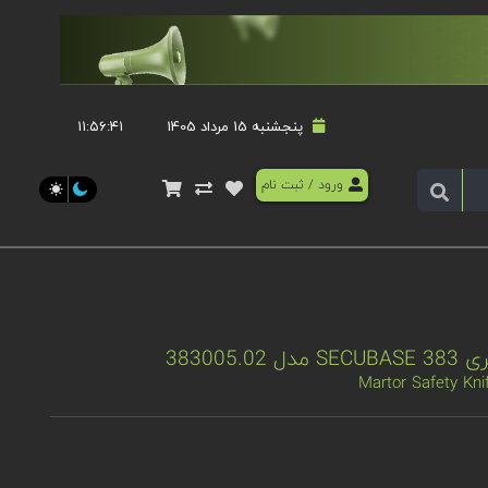
پنجشنبه 15 مرداد 1405
۱۱:۵۶:۴۱
ورود
/
ثبت نام
383005
Martor Safety Kn