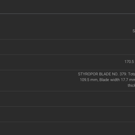
S
170.5
STYROPOR BLADE NO. 379: Total
109.5 mm, Blade width 17.7 mm
thi