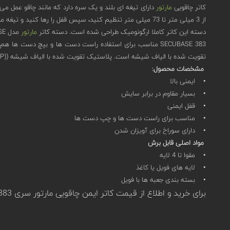
کاتر چاقویی
مارتور
از 3 میلی متر تا 73 میلی متر تنظیم کنید، سپس قفل را رها کنید و تیغه مانند اول جمع می شود. تیغه ها در این کاتر توسط دو آهنربا در موقعیت خود قرار می گیرند.
دسته این کاتر کاملا ارگونومیک طراحی شده است. دسته کاتر
مارتور
مدل SECUBASE دارای رمپ است که از لغزندگی جلوگیری می کند و به دلیل مخروطی بودن دسته کاتر در دست گرفتن کاتر بسیار آسان است.
تقویت شده با الیاف شیشه است. پلاستیک تقویت شده با الیاف شیشه (Glass fibre reinforced plastic (GRP)) که ماده همه کاره و با دوام است. که سبک و قوی بوده و در مقابل خوردگی، غیر رسانا و نسبت استحکام به وزن بالا است و
مشخصات محصول:
• ایمنی بالا
• بسیار مقاوم در برابر سایش
• قفل ایمنی
• مناسب برای راست دست ها و چپ دست ها
• دارای سوراخ برای آویزان شدن
مواد اصلی قابل برش
• مقوا تا 4 لایه
• لایه های فویل یا کاغذ
• بسته بندی جعبه ها با فویل
برای خرید و اطلاع از قیمت کاتر ایمن چاقویی مارتور سری SECUBASE 383 مدل 383005.02 در سامانه