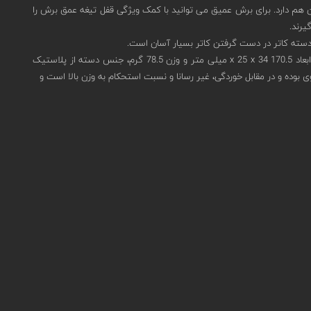
 متر است که قابلیت قفل شدن و عقب کشیده شدن هم دارد. برای برش عمیق می توانید با کمک ویژگی قفل تیغه عمق برش را
SECUBASE 383 مناسب برای استفاده راست دست ها و بپچ دست ها هم با یک چرخش 180 درجه می توانند به راحتی از این کاتر استفاده کنند. این کاتر در ابعاد 170.5 x 25 x 34 میلی متر و وزن 78.5 گرم، جنس دسته از پلاستیک