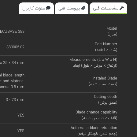
مشخصات فنی
پیوست فنی
نظرات کاربران
Model
ECUBASE 383
(مدل)
Part Number
383005.02
(شماره قطعه)
Measurements (L x W x H)
 x 25 x 34 mm
ابعاد (طول x عرض x ارتفاع)
 blade length
Instaled Blade
 and Material
(تیغه نصب شده)
ckness 0.5 mm
Cutting depth
3 - 73 mm
(عمق برش)
Blade change capability
YES
(قابلیت تعویض تیغه)
Automatic blade retraction
YES
(جمع شدن خودکار تیغه)