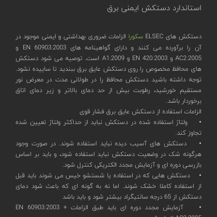
استاندارد دستکش ایمنی برق
دستکش های ELSEC
سکورا
الزامات ضروری بهداشتی و ایمنی موجود در
آن را برآورده می کنند و دارای گواهینامه های EN 60903:2003 و
AC2:2005 و EN 420:2003 و A1:2009 است. توصیه می شود دستکش
های محافظ مخصوص را روی دستکش عایق برق ببندید تا ساییده نشود.
توجه داشته باشید دستکش محافظ را در طولانی مدت در معرض نور
مستقیم خورشید، رطوبت بیش از حد دمای بالاتر و زیر دمای اتاق
برخوردار باشد.
الزامات استفاده از دستکش عایق برق فشار قوی
• ولتاژ استفاده شده در دستکش نباید از حداکثر ولتاژ تعیین شده
تجاوز کند.
• دستکش های آسیب دیده نباید استفاده شوند. در صورت وجود
هرگونه شک در وضعیت دستکش نباید استفاده شود، و باید بر اساس
بازرسی دوره ای و آزمایش مجدد الکتریکی کنترل شود.
• دستکش هایی که در استفاده یا شستشو خیس می شوند باید قبل
از استفاده کاملا خشک شوند. اما نه به گونه ای که باعث شود دمای
دستکش از 65 درجه سانتیگراد بیشتر شود و باید باشد
• آزمایش مجدد دوره ای باید طبق الزامات EN 60903:2003 +