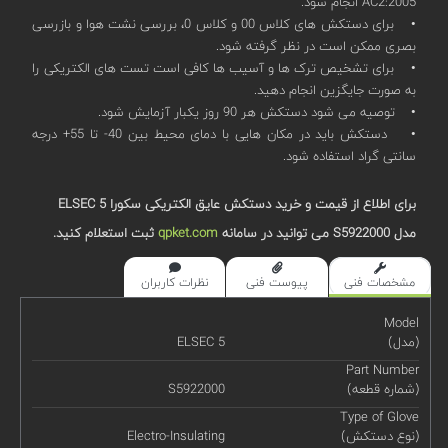
AC2:2005 انجام شود.
• برای دستکش های کلاس 00 و کلاس 0، بررسی نشت هوا و بازرسی
بصری ممکن است در نظر گرفته شود.
• برای تشخیص ترک ها و آسیب ها کافی است تست های الکتریکی را
به صورت جایگزین انجام دهید.
• توصیه می شود دستکش هر 90 روز یکبار آزمایش شود.
• دستکش باید در مکان هایی با دمای محیط بین 40- تا 55+ درجه
سانتی گراد استفاده شود.
برای اطلاع از قیمت و خرید دستکش عایق الکتریکی سکورا ELSEC 5
مدل S5922000 می توانید در سامانه
qpket.com
ثبت استعلام کنید.
مشخصات فنی
پیوست فنی
نظرات کاربران
Model
(مدل)
ELSEC 5
Part Number
(شماره قطعه)
S5922000
Type of Glove
(نوع دستکش)
Electro-Insulating