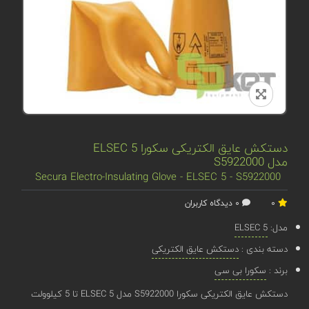
دستکش عایق الکتریکی سکورا ELSEC 5
مدل S5922000
Secura Electro-Insulating Glove - ELSEC 5 - S5922000
0
0 دیدگاه کاربران
مدل:
ELSEC 5
دسته بندی :
دستکش عایق الکتریکی
برند :
سکورا بی سی
دستکش عایق الکتریکی سکورا S5922000 مدل ELSEC 5 تا 5 کیلوولت