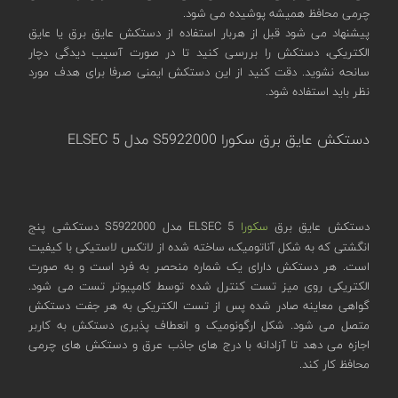
چرمی محافظ همیشه پوشیده می شود.
پیشنهاد می شود قبل از هربار استفاده از دستکش عایق برق یا عایق
الکتریکی، دستکش را بررسی کنید تا در صورت آسیب دیدگی دچار
سانحه نشوید. دقت کنید از این دستکش ایمنی صرفا برای هدف مورد
نظر باید استفاده شود.
دستکش عایق برق سکورا S5922000 مدل ELSEC 5
دستکش عایق برق
سکورا
ELSEC 5 مدل S5922000 دستکشی پنج
انگشتی که به شکل آناتومیک، ساخته شده از لاتکس لاستیکی با کیفیت
است. هر دستکش دارای یک شماره منحصر به فرد است و به صورت
الکتریکی روی میز تست کنترل شده توسط کامپیوتر تست می شود.
گواهی معاینه صادر شده پس از تست الکتریکی به هر جفت دستکش
متصل می شود. شکل ارگونومیک و انعطاف پذیری دستکش به کاربر
اجازه می دهد تا آزادانه با درج های جاذب عرق و دستکش های چرمی
محافظ کار کند.