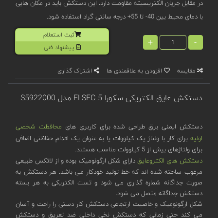
در مقابل جریان الکتریسیته مقاومت دارد. این دستکش باید در مکان هایی
با دمای محیط بین 40- تا 55+ درجه سانتی گراد استفاده شود.
ثبت استعلام
+
-
پیشنهاد فنی
مقایسه
افزودن به علاقمندی ها
اشتراک گذاری
دستکش عایق الکتریکی سکورا ELSEC 5 مدل S5922000
دستکش ایمنی برق طراحی شده برای کاربری های
محافظت شخصی
اولیه
برای کار با ولتاژ یک کیلووات یا به عنوان یک اقدام حفاظتی اضافی
برای ولتاژهای بیش از 5 کیلوولت مناسب هستند.
دستکش های الکتروعایق
دارای شکل ارگونومیک بوده و از لاتکس طبیعی
مرغوب ساخته شده اند که خط تولید خودکار می باشد. هر دستکش به
صورت جداگانه شماره گذاری می شود و تست الکتریکی به هر بسته
دستکش جداگانه متصل می شود.
شکل ارگونومیک و خاصیت ارتجاعی دستکش کار دستی را راحت و آسان
می کند حتی زمانی که دستکش نخی داخلی ضد تعریق و دستکش