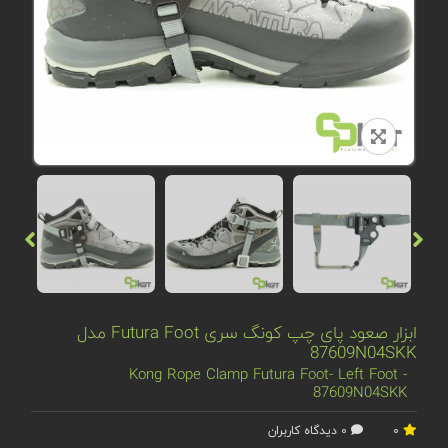
ابزار صعود پای چپ کونگ سری Futura Foot مدل
87609N04SKK
Kong Rope Clamp Futura Foot- Left Foot -
87609N04SKK
0
0 دیدگاه کاربران