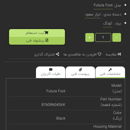
مدل:
Futura Foot
دسته بندی :
ابزار صعود
برند :
کونگ
ثبت استعلام
+
-
پیشنهاد فنی
مقایسه
افزودن به علاقمندی ها
اشتراک گذاری
مشخصات فنی
پیوست فنی
نظرات کاربران
Model
(مدل)
Futura Foot
Part Number
(شماره قطعه)
87609N04SKK
Color
(رنگ)
Black
Housing Material