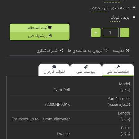
دسته بندی :
ابزار صعود
برند :
کونگ
ثبت استعلام
+
-
پیشنهاد فنی
مقایسه
افزودن به علاقمندی ها
اشتراک گذاری
مشخصات فنی
پیوست فنی
نظرات کاربران
Model
(مدل)
Extra Roll
Part Number
(شماره قطعه)
82000NP00KK
Length
(طول)
For ropes up to 13 mm diameter
Color
(رنگ)
Orange