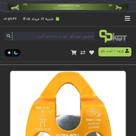
شنبه 17 مرداد 1405
۰۶:۵۹:۴۶
ورود
/
ثبت نام