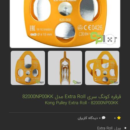
قرقره کونگ سری Extra Roll مدل 82000NP00KK
Kong Pulley Extra Roll - 82000NP00KK
0
0 دیدگاه کاربران
مدل:
Extra Roll