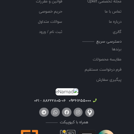
مجله تخصصی Qpket
قوانین و مقررات
تماس با ما
حریم خصوصی
درباره ما
سوالات متداول
گالری
ثبت نام / ورود
دسترسی سریع
برندها
مقایسه محصولات
فرم درخواست مستقیم
پیگیری سفارش
88222805-06 - 021
09361255000
همراه با کیوپیکت