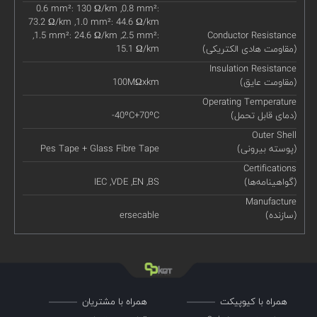
0.6 mm²: 130 Ω/km ,0.8 mm²:
73.2 Ω/km ,1.0 mm²: 44.6 Ω/km
,1.5 mm²: 24.6 Ω/km ,2.5 mm²:
Conductor Resistance
(مقاومت هادی الکتریکی)
15.1 Ω/km
Insulation Resistance
(مقاومت عایق)
100MΩxkm
Operating Temperature
(دمای قابل تحمل)
-40ºC+70ºC
Outer Shell
(پوسته بیرونی)
Pes Tape + Glass Fibre Tape
Certifications
(گواهینامه‌ها)
IEC ,VDE ,EN ,BS
Manufacture
(سازنده)
ersecable
همراه با کیوپیکت
همراه با مشتریان