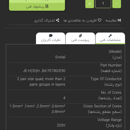
+
-
پیشنهاد فنی
مقایسه
افزودن به علاقمندی ها
اشتراک گذاری
مشخصات فنی
پیوست فنی
نظرات کاربران
(Model)
(مدل)
Ervital
Part Number
(شماره قطعه)
JE-H(St)H...Bd FE180/E90
2 pair star quad, more than 2
Type Of Conductor
(نوع رشته)
pairs groups in layers
No. of Cores
(‌تعداد رشته‌ها)
4
1.5mm² ,1mm² ,2.5mm² ,0.6mm²
Cross Section of Cores
(سطح مقطع رشته‌ها)
,0.8mm²
Voltage Range
(بازه ولتاژ)
225V