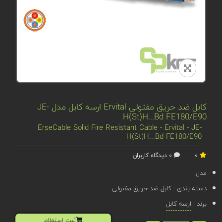
کابل ضد حریق مفتولی Ervital ارسه کابل مدل JE-
H(St)H...Bd FE180/E90
ErseCable Solid Fire Resistant Cable - Ervital - JE-
H(St)H...Bd FE180/E90
0
0 دیدگاه کاربران
مدل:
دسته بندی :
کابل ضد حریق مفتولی
برند :
ارسه کابل
ثبت استعلام