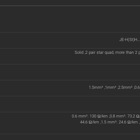
JE-H(St)H.
Solid ,2 pair star quad, more than 2 
1.5mm² ,1mm² ,2.5mm² ,0.
0.6 mm²: 130 Ω/km ,0.8 mm²: 73.2 Ω
44.6 Ω/km ,1.5 mm²: 24.6 Ω/km ,