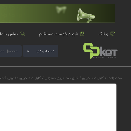
وبلاگ
فرم درخواست مستقیم
تماس با ما
دسته بندی
محصولات
/
کابل ضد حریق
/
کابل ضد حریق مفتولی
/
کابل ضد حریق مفتولی Ervital ارسه کابل مدل ERVITAL JE-H(St)H...Bd FE180/E30