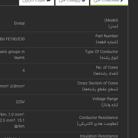
(Model)
Ervital
(مدل)
Part Number
..Bd FE180/E30
(شماره قطعه)
pairs groups in
Type Of Conductor
(نوع رشته)
layers
No. of Cores
4
(‌تعداد رشته‌ها)
Cross Section of Cores
6mm² ,0.8mm²
(سطح مقطع رشته‌ها)
Voltage Range
225V
(بازه ولتاژ)
/km ,1.0 mm²:
Conductor Resistance
2.5 mm²: 15.1
(مقاومت هادی الکتریکی)
Ω/km
Insulation Resistance