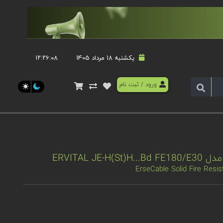
یکشنبه 18 مرداد 1405
۱۲:۲۶:۰۸
ورود
/
ثبت نام
ErseCable Solid Fire Resis