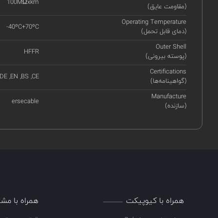
100MΩxkm
(مقاومت عایق)
Operating Temperature
-40ºC+70ºC
(دمای قابل تحمل)
Outer Shell
HFFR
(پوسته بیرونی)
Certifications
VDE ,EN ,BS ,CE
(گواهینامه‌ها)
Manufacture
ersecable
(سازنده)
همراه با کیوپیکت
همراه با مشت