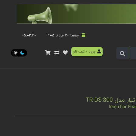
جمعه 16 مرداد 1405
۰۵:۰۲:۳۱
ورود
/
ثبت نام
 TR-DS-800
ImenTiar Foa