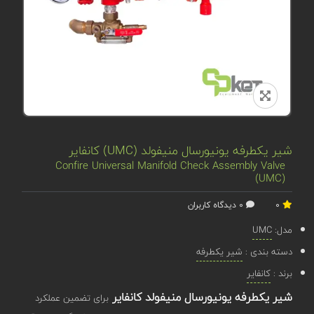
شیر یکطرفه یونیورسال منیفولد (UMC) کانفایر
Confire Universal Manifold Check Assembly Valve
(UMC)
0
0 دیدگاه کاربران
مدل:
UMC
دسته بندی :
شیر یکطرفه
برند :
کانفایر
شیر یکطرفه یونیورسال منیفولد کانفایر
برای تضمین عملکرد