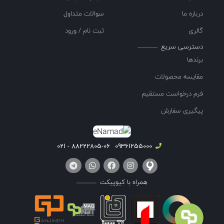
درباره ما
سوالات متداول
گالری
ثبت نام / ورود
دسترسی سریع
برندها
مقایسه محصولات
فرم درخواست مستقیم
پیگیری سفارش
88222805-06 - 021
09361255000
همراه با کیوپیکت