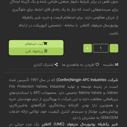
بدون نقص در برابر شرایط دشوار صنعتی طراحی شده و یک گزینه ایده‌آل
برای سیستم‌هایی است که نیاز به یک راه‌حل قابل اعتماد برای جلوگیری
از جریان معکوس دارند. برای استعلام قیمت و خرید شیر یکطرفه
یونیورسال منیفولد کانفایر با سامانه - تخصصی کیوپیکت در ارتباط
باشید.
ثبت استعلام
+
-
پیشنهاد فنی
مقایسه
افزودن به علاقمندی ها
اشتراک گذاری
شرکت
Confire)Ningjin APC Industries)
که در سال 1997 تأسیس شده
است، در زمینه توسعه و تولید Fire Protection Valves، Industrial
Valves، و Marine Valves تخصص دارد. محصولات APC با استانداردهای
بین‌المللی مطابقت دارند و این شرکت با بهره‌گیری از تیم مهندسان خبره
و همچنین دارا بودن کارخانه ریخته‌گری، کارگاه‌های ماشین‌کاری،
پوشش‌دهی، مونتاژ و سیستم کنترل کیفیت خود، توانایی ارائه خدمات
OEM/ODM به مشتریان را دارد.
شیر یکطرفه یونیورسال منیفولد (UMC) کانفایر
یک جزء حیاتی در