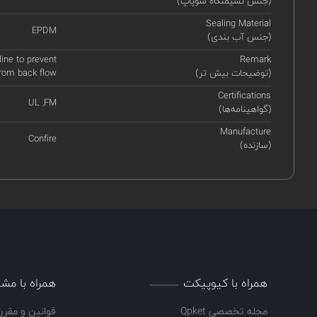
(جنس نشیمنگاه سوپاپ)
Sealing Material
EPDM
(جنس آب بندی)
ine to prevent
Remark
(توضیحات بیش تر)
from back flow
Certifications
UL ,FM
(گواهینامه‌ها)
Manufacture
Confire
(سازنده)
همراه با کیوپیکت
همراه با مشت
مجله تخصصی Qpket
قوانین و مقرر