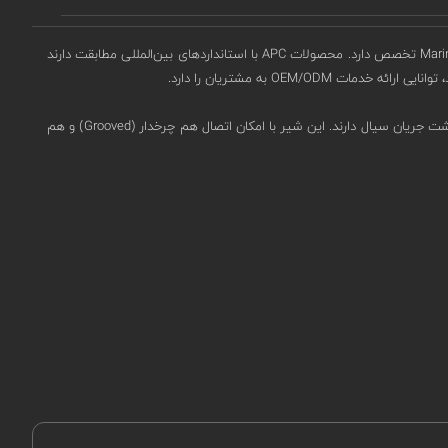
که در سال 1997 تأسیس شده است، در زمینه توسعه و تولید Fire Protection Valves، Industrial Valves، و Marine Valves تخصص دارد. محصولات APC با استانداردهای بین‌المللی مطابقت دارند
OEM به مشتریان را دارد.
طراحی شده است برای استفاده در سیستم‌های لوله‌کشی که نیاز به جلوگیری از بازگشت جریان سیال دارند. این شیر با امکان اتصال هم چرخدار (Grooved) و هم