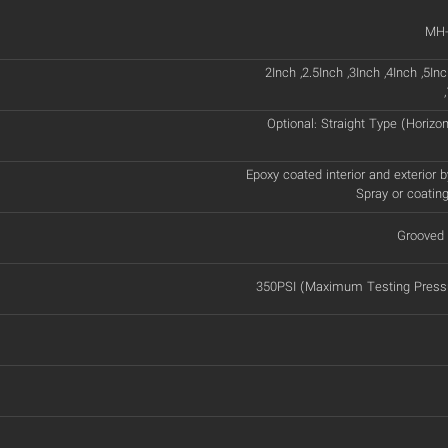
MH-
2Inch ,2.5Inch ,3Inch ,4Inch ,5Inc
Optional: Straight Type (Horizonta
Epoxy coated interior and exterior b
Spray or coatin
Grooved 
350PSI (Maximum Testing Pressu