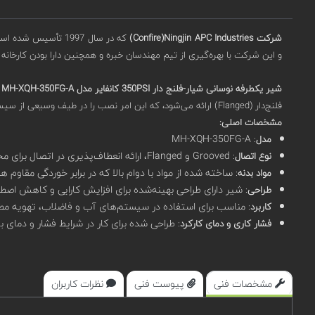
شرکت
Confire)Ningjin APC Industries)
و این شرکت با بهره‌گیری از تیم مهندسان خبره و همچنین دارا بودن کارخانه ریخته‌گری،
شیر یکطرفه نوسانی شیار-فلنج دار 350PSI کانفایر مدل MH-XQH-350FG-A
فلنج‌دار (Flanged) ارائه می‌شود، که این امر نصب را در طیف وسیعی از سیستم‌ها امکان‌پذیر می‌سازد.
مشخصات اصلی:
: MH-XQH-350FG-A
مدل
: Grooved و Flanged، ارائه انعطاف‌پذیری در اتصال برای مختلف کاربردها.
نوع اتصال
: ساخته شده از مواد با دوام بالا که در برابر خوردگی مقاوم ه
مواد بدنه
: شیر دارای طراحی بهینه‌شده برای افزایش کارایی و کاهش اص
طراحی
: مناسب برای استفاده در سیستم‌های آب و فاضلاب، تهویه مط
کاربرد
: طراحی شده برای کار در شرایط فشار و دمای
فشار کاری و دمای کارکرد
مشخصات فنی
پیوست فنی
نظرات کاربران