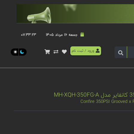
جمعه 16 مرداد 1405
۰۷:۳۳:۲۴
ورود
/
ثبت نام
Confire 350PSI Grooved x