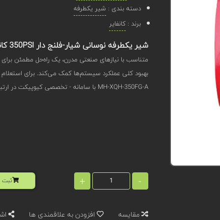
دسته بندی :
شیر یکطرفه
برند :
کانفایر
شیر یکطرفه نوسانی شیار-فلنج دار 350PSI کانفایر مدل MH-XQH-350FG-A
متناسب با نیازهای صنعتی مدرن، یک راه‌حل مطمئن برای 
MH-XQH-350FG-A با سامانه - تخصصی کیوپیکت در ارتباط باشید.
+
-
ثبت ا
مقایسه
افزودن به علاقمندی ها
اشت