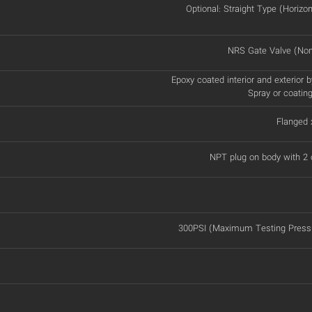
Optional: Straight Type (Horizonta
NRS Gate Valve (Non
Epoxy coated interior and exterior b
Spray or coatin
Flanged 
NPT plug on body with 2 
300PSI (Maximum Testing Pressu