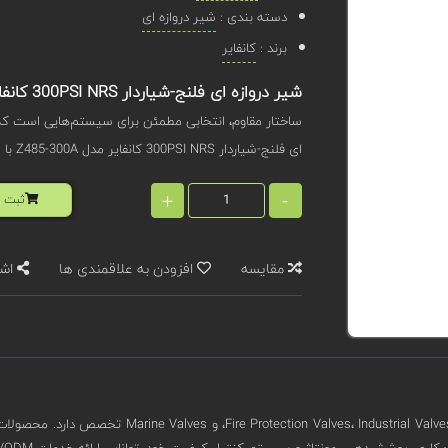
دسته بندی :
شیر دروازه ای
برند :
کانفایر
شیر دروازه ای فلنج-شیاردار 300PSI NRS کانفایر مدل Z485-300A
ساختار مقاوم، انتخابی مطمئن برای سیستم‌هایی است که نیا
ای فلنج-شیاردار 300PSI NRS کانفایر مدل Z485-300A با سامانه - تخصصی کیوپیکت در ارتباط باشید.
+
-
ثبت ا
مقایسه
افزودن به علاقمندی ها
اشت
دهی، مونتاژ و سیستم کنترل کیفیت خود، توانایی ارائه خدمات OEM/ODM به مشتریان را دارد.