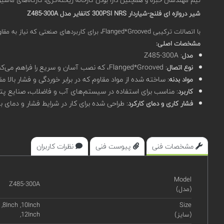
شیر دروازه ای فلنج-شیاردار 300PSI NRS کانفایر مدل Z485-300A
با اتصالات ترکیبی Flanged*Grooved، برای کاربردهای صنعتی که نیاز به مقاومت بالا در برابر فشار و خوردگی دارند، طراحی شده است. این شیر به خاطر ویژگی‌های فنی و عملکرد بالایش در شرایط سخت، بسیار مناسب است.
مشخصات اصلی:
: Z485-300A
مدل
: Flanged*Grooved، که نصب آسان و سریع را فراهم می‌کند.
نوع اتصال
: ساخته شده از مواد مقاوم که در برابر خوردگی و فشار بالا 
مواد بدنه
: مناسب برای استفاده در سیستم‌های آب و فاضلاب، صنایع پتر
کاربرد
: طراحی شده برای کار در شرایط فشار و دمای 
فشار کاری و دمای کارکرد
مشخصات فنی
پیوست فنی
نظرات کاربران
Model
Z485-300A
(مدل)
 ,8Inch ,10Inch
Size
(سایز)
,12Inch