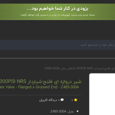
ار 300PSI NRS کانفایر مدل Z485-300A
شیر دروازه ای فلنج-شیاردار 300PSI NRS کانفایر مدل Z485-300A
te Valve - Flanged x Grooved End - Z485-300A
0
0 دیدگاه کاربران
مدل:
Z485-300A