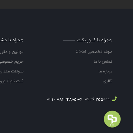
همراه با کیوپیکت
همراه با مشت
مجله تخصصی Qpket
قوانین و مقرر
تماس با ما
حریم خصوصی
درباره ما
سوالات متداو
گالری
ثبت نام / ورو
88222805-06 - 021
09361255000