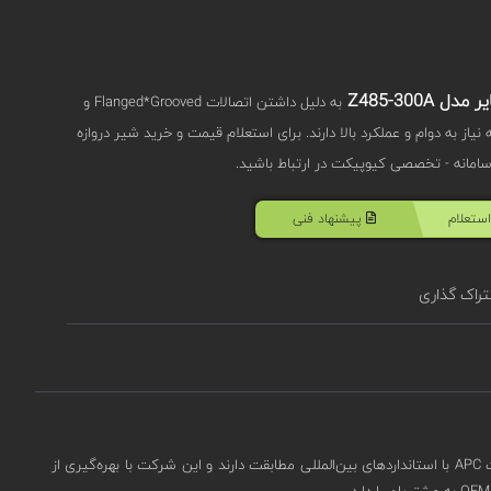
به دلیل داشتن اتصالات Flanged*Grooved و
ز به دوام و عملکرد بالا دارند. برای استعلام قیمت و خرید شیر دروازه
ستعلام
پیشنهاد فنی
راک گذاری
این شرکت که در سال 1997 تأسیس شده است، در زمینه توسعه و تولید Fire Protection Valves، Industrial Valves، و Marine Valves تخصص دارد. محصولات APC با استانداردهای بین‌المللی مطابقت دارند و این شرکت با بهره‌گیری از