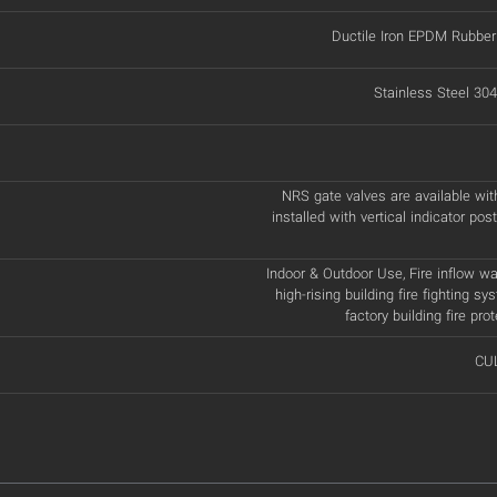
Ductile Iron EPDM Rubber
Stainless Steel 304
NRS gate valves are available wit
installed with vertical indicator pos
Indoor & Outdoor Use, Fire inflow wat
high-rising building fire fighting sy
factory building fire pr
CUL