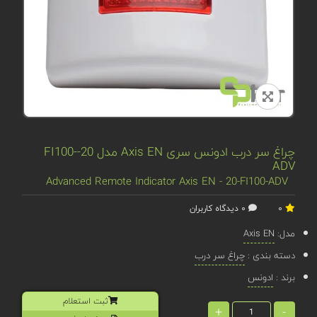
چراغ سر درب ادونس سری Axis EN مدل 20-FI100-
ADV
Advanced Remote Indicator Axis EN - 20-FI100-ADV
0
0 دیدگاه کاربران
مدل:
Axis EN
دسته بندی :
چراغ سر درب
برند :
ادونس
ثبت استعلام
+
-