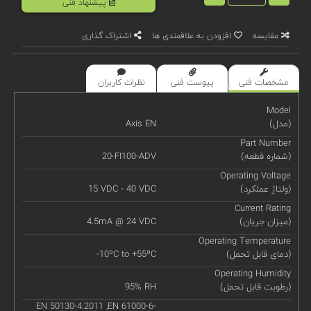
پیشنهاد فنی
مقایسه
افزودن به علاقمندی ها
اشتراک گذاری
مشخصات فنی
پیوست فنی
نظرات کاربران
Model
(مدل)
Axis EN
Part Number
(شماره قطعه)
20-FI100-ADV
Operating Voltage
(ولتاژ عملکرد)
15 VDC - 40 VDC
Current Rating
(میزان جریان)
4.5mA @ 24 VDC
Operating Temperature
(دمای قابل تحمل)
-10ºC to +55ºC
Operating Humidity
(رطوبت قابل تحمل)
95% RH
EN 50130-4:2011 ,EN 61000-6-