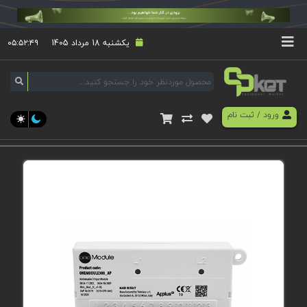
یکشنبه 18 مرداد 1405
۰۵:۵۲:۵۰
ورود
/
ثبت نام