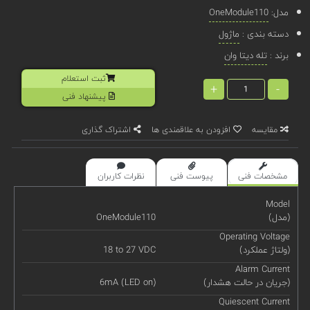
مدل:
OneModule110
دسته بندی :
ماژول
برند :
تله دیتا وان
ثبت استعلام
+
-
پیشنهاد فنی
مقایسه
افزودن به علاقمندی ها
اشتراک گذاری
مشخصات فنی
پیوست فنی
نظرات کاربران
Model
(مدل)
OneModule110
Operating Voltage
(ولتاژ عملکرد)
18 to 27 VDC
Alarm Current
(جریان در حالت هشدار)
6mA (LED on)
Quiescent Current