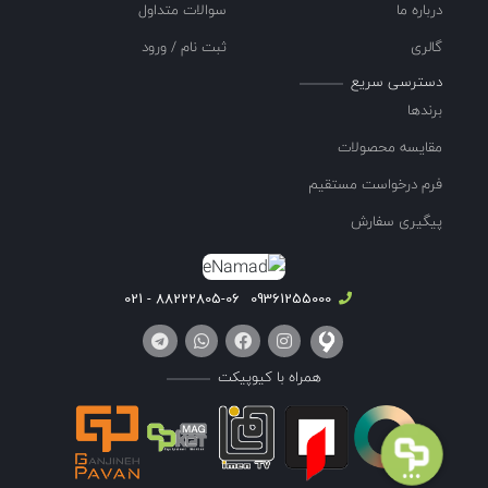
درباره ما
سوالات متداول
گالری
ثبت نام / ورود
دسترسی سریع
برندها
مقایسه محصولات
فرم درخواست مستقیم
پیگیری سفارش
88222805-06 - 021
09361255000
همراه با کیوپیکت