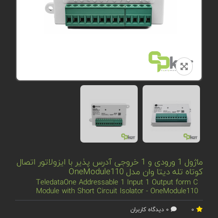
ماژول 1 ورودی و 1 خروجی آدرس پذیر با ایزولاتور اتصال
کوتاه تله دیتا وان مدل OneModule110
TeledataOne Addressable 1 Input 1 Output form C
Module with Short Circuit Isolator - OneModule110
0
0 دیدگاه کاربران