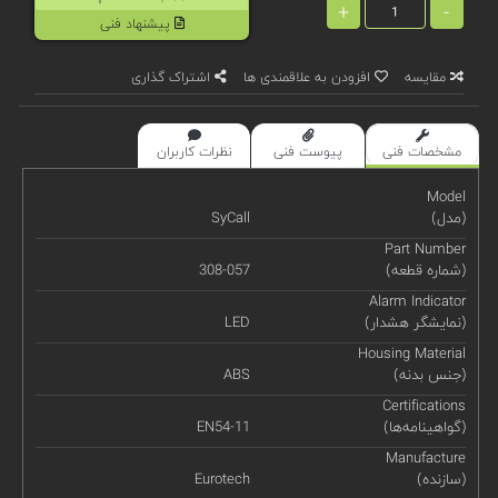
+
-
پیشنهاد فنی
مقایسه
افزودن به علاقمندی ها
اشتراک گذاری
مشخصات فنی
پیوست فنی
نظرات کاربران
Model
(مدل)
SyCall
Part Number
(شماره قطعه)
308-057
Alarm Indicator
(نمایشگر هشدار)
LED
Housing Material
(جنس بدنه)
ABS
Certifications
(گواهینامه‌ها)
EN54-11
Manufacture
(سازنده)
Eurotech