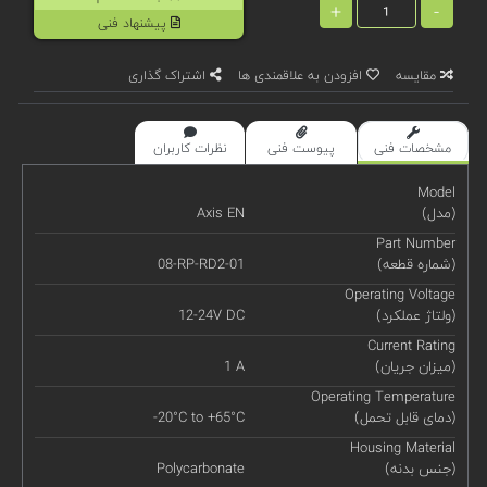
+
-
پیشنهاد فنی
مقایسه
افزودن به علاقمندی ها
اشتراک گذاری
مشخصات فنی
پیوست فنی
نظرات کاربران
Model
(مدل)
Axis EN
Part Number
(شماره قطعه)
08-RP-RD2-01
Operating Voltage
(ولتاژ عملکرد)
12-24V DC
Current Rating
(میزان جریان)
1 A
Operating Temperature
(دمای قابل تحمل)
-20°C to +65°C
Housing Material
(جنس بدنه)
Polycarbonate