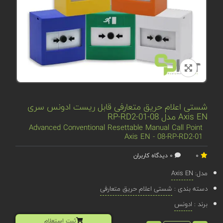
شستی اعلام حریق متعارفی قابل ریست ادونس سری
Axis EN مدل 08-RP-RD2-01
Advanced Conventional Resettable Manual Call Point
Axis EN - 08-RP-RD2-01
0
0 دیدگاه کاربران
مدل:
Axis EN
دسته بندی :
شستی اعلام حریق متعارفی
برند :
ادونس
ثبت استعلام