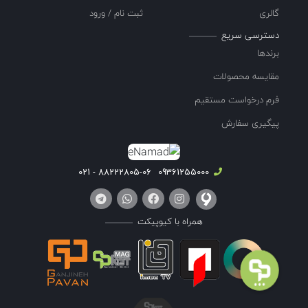
گالری
ثبت نام / ورود
دسترسی سریع
برندها
مقایسه محصولات
فرم درخواست مستقیم
پیگیری سفارش
88222805-06 - 021
09361255000
همراه با کیوپیکت