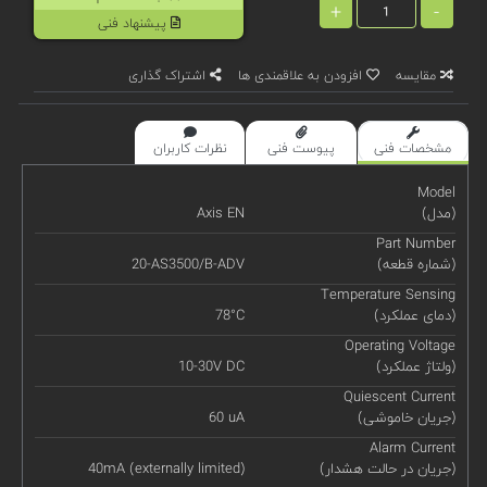
+
-
پیشنهاد فنی
مقایسه
افزودن به علاقمندی ها
اشتراک گذاری
مشخصات فنی
پیوست فنی
نظرات کاربران
Model
(مدل)
Axis EN
Part Number
(شماره قطعه)
20-AS3500/B-ADV
Temperature Sensing
(دمای عملکرد)
78°C
Operating Voltage
(ولتاژ عملکرد)
10-30V DC
Quiescent Current
(جریان خاموشی)
60 uA
Alarm Current
(جریان در حالت هشدار)
40mA (externally limited)