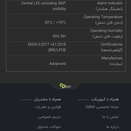
Central LED providing 360º
Alarm Indicator
(نمایشگر هشدار)
visibility
Operating Temperature
(دمای قابل تحمل)
-30˚C / +70˚C
Operating Humidity
(رطوبت قابل تحمل)
95% RH
EN54-5:2017 +A1:2018
Certifications
(گواهینامه‌ها)
,BRE/LPCB
Manufacture
(سازنده)
Advanced
همراه با کیوپیکت
همراه با مشتریان
مجله تخصصی Qpket
قوانین و مقررات
تماس با ما
حریم خصوصی
درباره ما
سوالات متداول