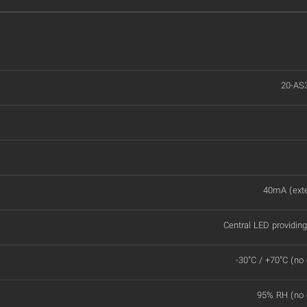
20-AS
40mA (exter
Central LED providing 
-30˚C / +70˚C (no
95% RH (no 