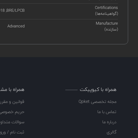
Certifications
018 ,BRE/LPCB
(گواهینامه‌ها)
Manufacture
Advanced
(سازنده)
همراه با کیوپیکت
همراه با مشت
مجله تخصصی Qpket
قوانین و مقرر
تماس با ما
حریم خصوصی
درباره ما
سوالات متداو
گالری
ثبت نام / ورو