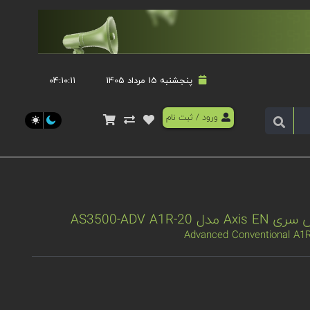
پنجشنبه 15 مرداد 1405
۰۴:۱۰:۱۱
ورود
/
ثبت نام
Advanced Conventional A1