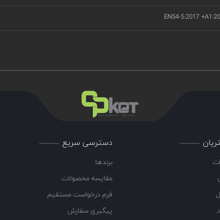
EN54-5:2017 +A1:2
ریان
دسترسی سریع
ات
برندها
مقایسه محصولات
ل
فرم درخواست مستقیم
د
پیگیری سفارش