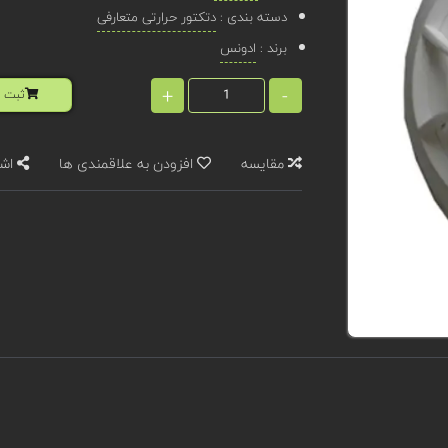
دسته بندی :
دتکتور حرارتی متعارفی
برند :
ادونس
+
-
ثبت ا
مقایسه
افزودن به علاقمندی ها
اشت