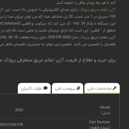
کند تا هر چه زودتر مکان را تخلیه کنند.
آژیر اعلام حریق
پروتک
دارای صدای الکترونیکی با خروجی بالا است. این آژ
100 دسیبل در 1 متر است. 32 تن مختلف صدا که می توان میزان صدا را بین 100، 85، 75 دسیبل (A) تنظیم کرد.
منظور از " قطبی" این است که دارای ترمینال مثبت و منفی است که باید در
آژیر اعلام حریق
پروتک
اطمینان را تضمین می کنند. تضمین این موارد به مشتریان اطمینان خاطر م
برای خرید و اطلاع از قیمت آژیر اعلام حریق متعارفی پروتک مدل 3000-SSW-FIR در سا
مشخصات فنی
پیوست فنی
نظرات کاربران
Model
3000
(مدل)
Part Number
3000/SSW/FIR
(شماره قطعه)