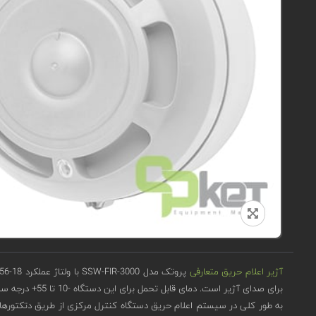
آژیر اعلام حریق متعارفی
برای صدای آژیر است. دمای قابل تحمل برای این دستگاه -10 تا 55+ درجه سانتی گراد است.
به طور کلی در سیستم اعلام حریق دستگاه کنترل مرکزی از طریق دتکتورها ع