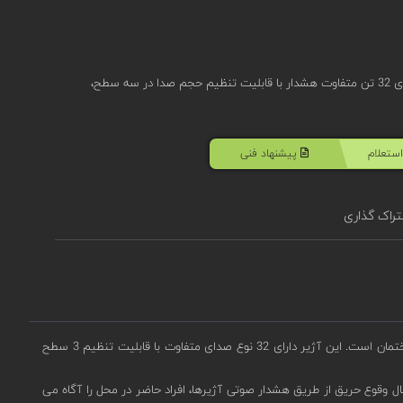
آژیر اعلام حریق متعارفی پروتک مدل 3000-SSR-FIR دارای 32 تن متفاوت هشدار با قابلیت تنظیم حجم صدا در سه سطح،
ستعلام
پیشنهاد فنی
راک گذاری
پروتک مدل 3000-SSW-FIR با ولتاژ عملکرد 18-56 Vdc خروجی صدا 100 دسیبل و درجه حفاظت IP65 مناسب جهت نصب در خارج ساختمان است. این آژیر دارای 32 نوع صدای متفاوت با قابلیت تنظیم 3 سطح
ل وقوع حریق از طریق هشدار صوتی آژیرها، افراد حاضر در محل را آگاه می