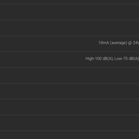
10mA (average) @ 24
High-100 dB(A), Low-75 dB(A)