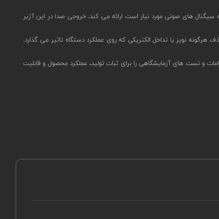
ه سیگنال های صوتی مورد نیاز است ارائه می کند. خروجی صدا در این آژیر
به این معناست که دستگاه برای کاهش یا حذف هرگونه نویز یا تداخل الکتریکی که روی عملکرد دستگاه تاثیر می گذارد.
-SSR-FIR دارای درجه حفاظت 18-56 Vdc، میزان جریان 10mA، با وزن 225 گرم و استاندارد (EN54-3) است. استاندارد EN54 الزامات و تست های آزمایشگاهی را برای ثبات تولید، عملکرد محصول و قابلیت