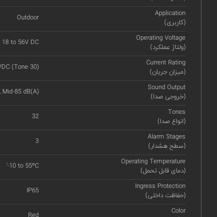
Application
Outdoor
(کاربری)
Operating Voltage
18 to 56V DC
(ولتاژ عملکرد)
Current Rating
VDC (Tone 30)
(میزان جریان)
Sound Output
, Mid-85 dB(A)
(خروجی صدا)
Tones
32
(انواع صدا)
Alarm Stages
3
(سطح هشدار)
Operating Temperature
'-10 to 55ºC
(دمای قابل تحمل)
Ingress Protection
IP65
(حفاظت داخلی)
Color
Red