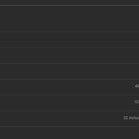
4
10
32 inclu