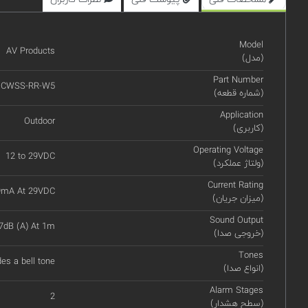
Model
AV Products
(مدل)
Part Number
CWSS-RR-W5
(شماره قطعه)
Application
Outdoor
(کاربری)
Operating Voltage
12 to 29VDC
(ولتاژ عملکرد)
Current Rating
9mA At 29VDC
(میزان جریان)
Sound Output
7dB (A) At 1m
(خروجی صدا)
Tones
des a bell tone
(انواع صدا)
Alarm Stages
2
(سطح هشدار)