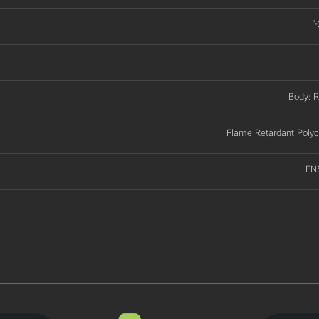
'
Body: R
Flame Retardant Polyc
EN5