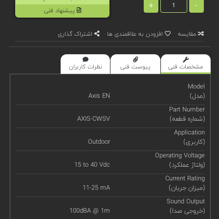
+
-
پیشنهاد فنی
مقایسه
افزودن به علاقمندی ها
اشتراک گذاری
مشخصات فنی
پیوست فنی
نظرات کاربران
Model
(مدل)
Axis EN
Part Number
(شماره قطعه)
AXIS-CWSV
Application
(کاربری)
Outdoor
Operating Voltage
(ولتاژ عملکرد)
15 to 40 Vdc
Current Rating
(میزان جریان)
11-25 mA
Sound Output
(خروجی صدا)
100dBA @ 1m