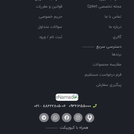
مجله تخصصی Qpket
قوانین و مقررات
تماس با ما
حریم خصوصی
درباره ما
سوالات متداول
گالری
ثبت نام / ورود
دسترسی سریع
برندها
مقایسه محصولات
فرم درخواست مستقیم
پیگیری سفارش
88222805-06 - 021
09361255000
همراه با کیوپیکت