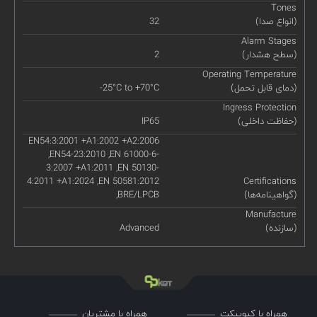
Tones
(انواع صدا)
32
Alarm Stages
(سطح هشدار)
2
Operating Temperature
(دمای قابل تحمل)
-25°C to +70°C
Ingress Protection
(حفاظت داخلی)
IP65
EN54:3:2001 +A1:2002 +A2:2006
,EN54-23:2010 ,EN 61000-6-
3:2007 +A1:2011 ,EN 50130-
4:2011 +A1:2024 ,EN 50581:2012
Certifications
(گواهینامه‌ها)
,BRE/LPCB
Manufacture
(سازنده)
Advanced
همراه با کیوپیکت
همراه با مشتریان