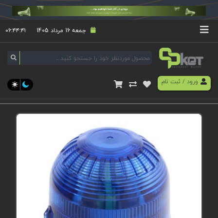
جمعه 16 مرداد 1405
۰۶:۴۴:۴۲
ورود
/
ثبت نام