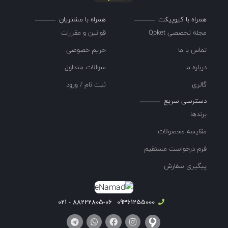
همراه با کیوپیکت
همراه با مشتریان
مجله تخصصی Qpket
قوانین و مقررات
تماس با ما
حریم خصوصی
درباره ما
سوالات متداول
گالری
ثبت نام / ورود
دسترسی سریع
برندها
مقایسه محصولات
فرم درخواست مستقیم
پیگیری سفارش
88222805-06 - 021
09361255000