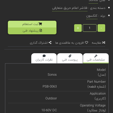
دسته بندی :
فلاشر اعلام حریق متعارفی
برند :
کلکسون
ثبت استعلام
+
-
پیشنهاد فنی
مقایسه
افزودن به علاقمندی ها
اشتراک گذاری
مشخصات فنی
پیوست فنی
نظرات کاربران
Model
(مدل)
Sonos
Part Number
(شماره قطعه)
PSB-0063
Application
(کاربری)
Outdoor
Operating Voltage
(ولتاژ عملکرد)
10-60V DC