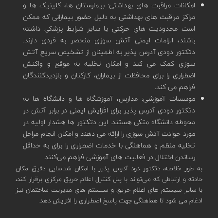
امکانات مراقبت های بهداشتی: بیمارستان ها، کلینیک ها و
مراکز مراقبت های بهداشتی به دلیل حضور بیمارانی که ممکن
است محدودیت های حرکتی یا سایر شرایط پزشکی داشته
باشند، الزامات ایمنی آتش سوزی منحصر به فردی دارند.
دتکتور دودی آدرس پذیر به اطمینان از تشخیص سریع آتش
سوزی کمک می کند و امکان تخلیه به موقع و واکنش
اضطراری را برای محافظت از بیماران، کارکنان و بازدیدکنندگان
فراهم می کند.
موسسات آموزشی: مدارس، آموزشگاه ها و دانشگاه ها به
دتکتور دودی آدرس پذیر برای افزایش ایمنی در برابر آتش در
محوطه دانشگاه متکی هستند. این دتکتور ها هشدار اولیه در
مورد حوادث آتش‌ سوزی را ارائه می‌ دهند و امکان انجام مراحل
تخلیه منظم و هماهنگی با خدمات اضطراری را برای به حداقل
رساندن اختلال در فعالیت‌ های آموزشی فراهم می‌کنند.
به طور خلاصه، دتکتور دود آدرس پذیر با امکان شناسایی دقیق مکان
حادثه و ارتباطی که می‌تواند با پنل کنترل اعلام حریق مرکزی برقرار کند،
با سایر سیستم های اعلام حریق و سیستم های مدیریت ساختمان نیز
ادغام می شود تا هماهنگی جهت پاسخ اضطراری را افزایش دهد.