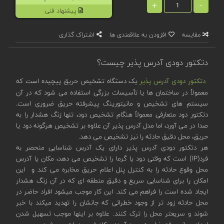
+
-
پیشنهاد فنی
مقایسه
افزودن به علاقمندی ها
اشتراک گذاری
دتکتور دودی آدرس پذیر چیست؟
دتکتور دودی آدرس پذیر
یک دستگاه تشخیص حریق پیچیده است که
معمولاً در ساختمان‌ ها یا تأسیسات بزرگی‌ استفاده می‌ شود که در آن
سیستم ‌های تشخیص و مانیتورینگ پیشرفته حریق ضروری است.
دتکتور دود متعارفی معمولاً هنگام تشخیص دود، تنها زنگ هشدار را به
صدا در می ‌آورد، اما مدل آدرس پذیر آن علاوه بر تشخیص هرگونه دود یا
حریق، محل دقیق حادثه را نیز تشخیص می دهد.
هر دتکتور دودی آدرس پذیر دارای یک آدرس شناسایی منحصر به
فرد(IP) است که وقتی دود یا گرما را تشخیص می دهد، مکان یا آدرس
محل وقوع حادثه را به کنترل پنل اعلام حریق مخابره می کند و این
امکان را برای شناسایی سریع و دقیق منطقه ای که در آن زنگ هشدار
ایجاد شده است را فراهم می کند. این کار موجب میشود افراد حاضر در
محل حادثه زود تر از وجود خطراتی که جانشان را تهدید میکند با خبر
شوند و سریعتر محل را ترک کنند. علاوه بر اینها موجب تسهیل شدن