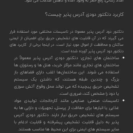
امداد رسانی، رفع خطر به وجود آمده و کاهش صدمات می شود.
کاربرد دتکتور دودی آدرس پذیر چیست؟
دتکتور دود آدرس پذیر معمولا در تاسیسات مختلفی مورد استفاده قرار
می گیرند که در آن قابلیت های تشخیص حریق برای اطمینان از ایمنی
ساکنان و محافظت از اموال مورد نیاز است. در اینجا برخی از کاربرد های
دتکتور دود آدرس پذیر آورده شده است:
ساختمان های تجاری: دتکتور دودی آدرس پذیر معمولاً در
ساختمان های تجاری مانند مراکز خرید، هتل ها و رستوران ها
استفاده می شوند. این ساختمان‌ها اغلب دارای فضاهای باز
بزرگ و چندین طبقه هستند، که داشتن یک سیستم
تشخیص حریق پیچیده که می‌ تواند محل وقوع آتش‌ سوزی
یا دود را مشخص کند، ضروری است.
تاسیسات صنعتی: صنایعی مانند کارخانجات تولیدی مواد
غذایی یا انبارها برای حفاظت از پرسنل، تجهیزات و دارایی ها به
سیستم های تشخیص حریق نیاز دارند. دتکتور دودی آدرس
پذیر به دلیل قابلیت تشخیص پیشرفته و قابلیت ادغام با
سایر سیستم های ایمنی برای این محیط ها مناسب هستند.