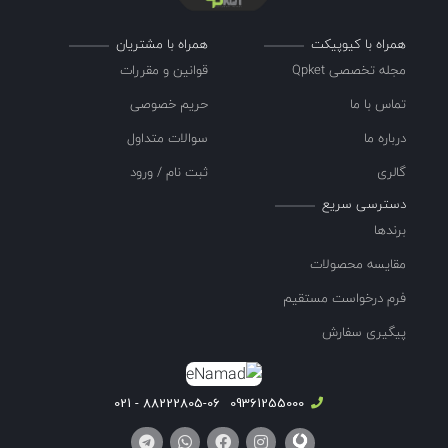
همراه با کیوپیکت
همراه با مشتریان
مجله تخصصی Qpket
قوانین و مقررات
تماس با ما
حریم خصوصی
درباره ما
سوالات متداول
گالری
ثبت نام / ورود
دسترسی سریع
برندها
مقایسه محصولات
فرم درخواست مستقیم
پیگیری سفارش
88222805-06 - 021
09361255000