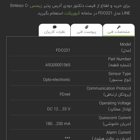
برای خرید و اطلاع از قیمت دتکتور دودی آدرس پذیر
زیمنس
Sinteso C-
LINE مدل FDO221 در سامانه
کیوپیکت
استعلام بگیرید.
مشخصات فنی
پیوست فنی
نظرات کاربران
Model
(مدل)
FDO221
Part Number
(شماره قطعه)
A5Q00001565
Sensor Type
(نوع سنسور)
Opto-electronic
Communication Protocol
(پروتکل ارتباطی)
FDnet
Operating Voltage
(ولتاژ عملکرد)
DC 12…33 V
Quiescent Current
(جریان خاموشی)
180…230 mA
Alarm Current
(جریان در حالت هشدار)
***