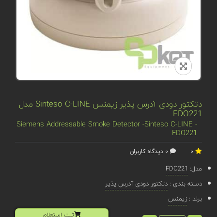
دتکتور دودی آدرس پذیر زیمنس Sinteso C-LINE مدل
FDO221
Siemens Addressable Smoke Detector -Sinteso C-LINE -
FDO221
0
0 دیدگاه کاربران
مدل:
FDO221
دسته بندی :
دتکتور دودی آدرس پذیر
برند :
زیمنس
ثبت استعلام