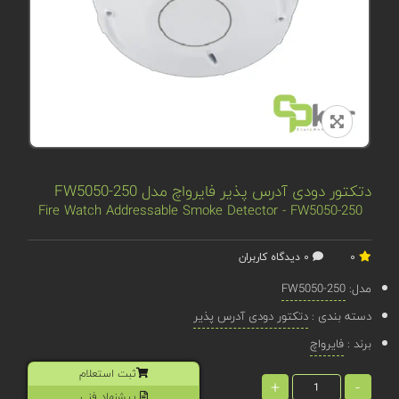
دتکتور دودی آدرس پذیر فایرواچ مدل FW5050-250
Fire Watch Addressable Smoke Detector - FW5050-250
0
0 دیدگاه کاربران
مدل:
FW5050-250
دسته بندی :
دتکتور دودی آدرس پذیر
برند :
فایرواچ
ثبت استعلام
+
-
پیشنهاد فنی