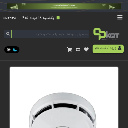
یکشنبه 18 مرداد 1405
۰۸:۲۲:۳۸
ورود
/
ثبت نام