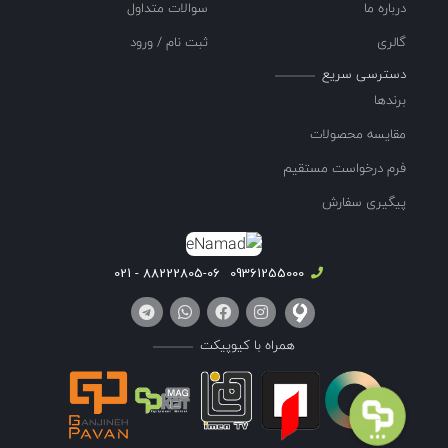
درباره ما
سوالات متداول
گالری
ثبت نام / ورود
دسترسی سریع
برندها
مقایسه محصولات
فرم درخواست مستقیم
پیگیری سفارش
88222805-06 - 021
09361255000
همراه با کیوپیکت