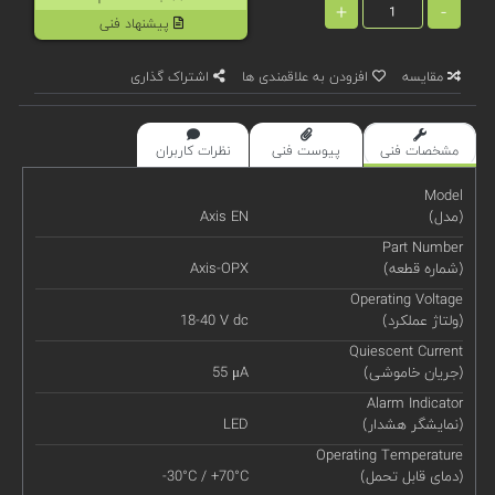
+
-
پیشنهاد فنی
مقایسه
افزودن به علاقمندی ها
اشتراک گذاری
مشخصات فنی
پیوست فنی
نظرات کاربران
Model
(مدل)
Axis EN
Part Number
(شماره قطعه)
Axis-OPX
Operating Voltage
(ولتاژ عملکرد)
18-40 V dc
Quiescent Current
(جریان خاموشی)
55 μA
Alarm Indicator
(نمایشگر هشدار)
LED
Operating Temperature
(دمای قابل تحمل)
-30°C / +70°C