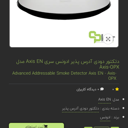
دتکتور دودی آدرس پذیر ادونس سری Axis EN مدل
Axis-OPX
Advanced Addressable Smoke Detector Axis EN - Axis-
OPX
0
0 دیدگاه کاربران
مدل:
Axis EN
دسته بندی :
دتکتور دودی آدرس پذیر
برند :
ادونس
ثبت استعلام