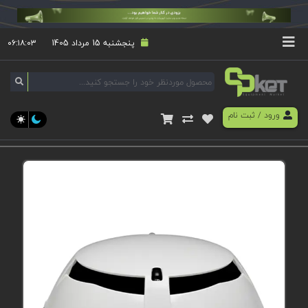
پنجشنبه 15 مرداد 1405
۰۶:۱۸:۰۳
ورود
/
ثبت نام