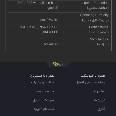
IP40 (IP42 with silicon base
Ingress Protection
(حفاظت داخلی)
gasket)
Operating Humidity
(رطوبت قابل تحمل)
Max 95% RH
EN54-7:2018 ,EN54-17:2005
Certifications
(گواهینامه‌ها)
,BRE/LPCB
Manufacture
(سازنده)
Advanced
همراه با کیوپیکت
همراه با مشتریان
مجله تخصصی Qpket
قوانین و مقررات
تماس با ما
حریم خصوصی
درباره ما
سوالات متداول
گالری
ثبت نام / ورود