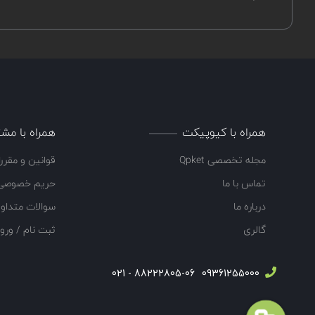
همراه با کیوپیکت
همراه با مشت
مجله تخصصی Qpket
قوانین و مقرر
تماس با ما
حریم خصوصی
درباره ما
سوالات متداو
گالری
ثبت نام / ورو
88222805-06 - 021
09361255000