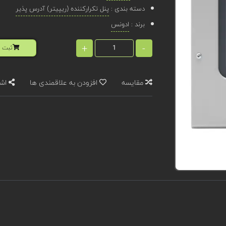
دسته بندی :
پنل تکرارکننده (ریپیتر) آدرس پذیر
برند :
ادونس
+
-
ثبت ا
مقایسه
افزودن به علاقمندی ها
اشت