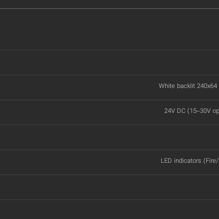
White backlit 240x64
24V DC (15–30V ope
LED indicators (Fire