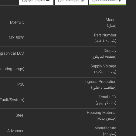
Model
MxPro 5
(مدل)
Part Number
MX-5020
(شماره قطعه)
Display
 graphical LCD
(صفحه نمایش)
Supply Voltage
rating range)
(ولتاژ عملکرد)
Ingress Protection
IP30
(حفاظت داخلی)
Zonal LED
/Fault/System)
(نشانگر زون)
Housing Material
Steel
(جنس بدنه)
Manufacture
Advanced
(سازنده)