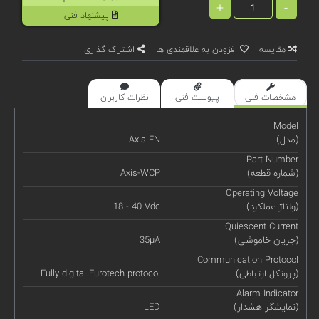
+
-
پیشنهاد فنی
مقایسه
افزودن به علاقمندی ها
اشتراک گذاری
مشخصات فنی
پیوست فنی
نظرات کاربران
Model
(مدل)
Axis EN
Part Number
(شماره قطعه)
Axis-WCP
Operating Voltage
(ولتاژ عملکرد)
18 - 40 Vdc
Quiescent Current
(جریان خاموشی)
35µA
Communication Protocol
(پروتکل ارتباطی)
Fully digital Eurotech protocol
Alarm Indicator
(نمایشگر هشدار)
LED