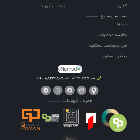
گالری
ثبت نام / ورود
دسترسی سریع
برندها
مقایسه محصولات
فرم درخواست مستقیم
پیگیری سفارش
88222805-06 - 021
09361255000
همراه با کیوپیکت