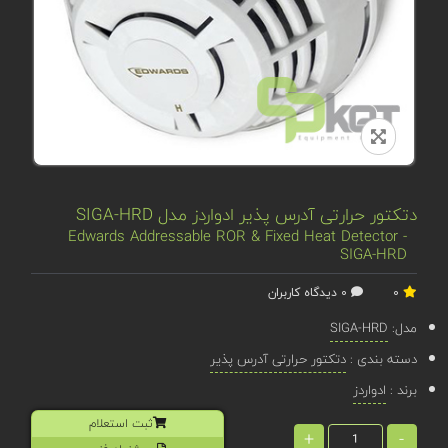
دتکتور حرارتی آدرس پذیر ادواردز مدل SIGA-HRD
Edwards Addressable ROR & Fixed Heat Detector -
SIGA-HRD
0
0 دیدگاه کاربران
مدل:
SIGA-HRD
دسته بندی :
دتکتور حرارتی آدرس پذیر
برند :
ادواردز
ثبت استعلام
+
-