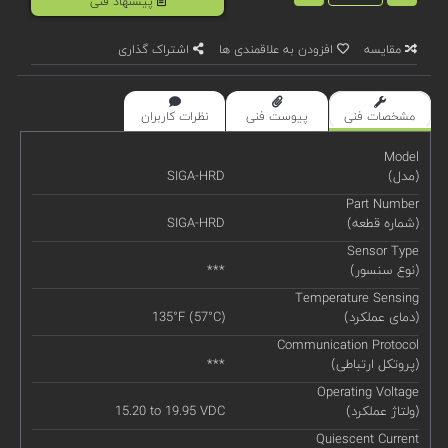
پیشنهاد فنی
مقایسه
افزودن به علاقمندی ها
اشتراک گذاری
مشخصات فنی
پیوست فنی
نظرات کاربران
Model
(مدل)
SIGA-HRD
Part Number
(شماره قطعه)
SIGA-HRD
Sensor Type
(نوع سنسور)
***
Temperature Sensing
(دمای عملکرد)
135°F (57°C)
Communication Protocol
(پروتکل ارتباطی)
***
Operating Voltage
(ولتاژ عملکرد)
15.20 to 19.95 VDC
Quiescent Current