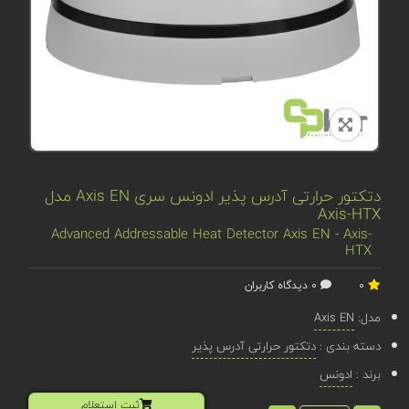
دتکتور حرارتی آدرس پذیر ادونس سری Axis EN مدل
Axis-HTX
Advanced Addressable Heat Detector Axis EN - Axis-
HTX
0
0 دیدگاه کاربران
مدل:
Axis EN
دسته بندی :
دتکتور حرارتی آدرس پذیر
برند :
ادونس
ثبت استعلام