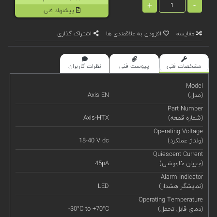
+
-
پیشنهاد فنی
مقایسه
افزودن به علاقمندی ها
اشتراک گذاری
مشخصات فنی
پیوست فنی
نظرات کاربران
Model
(مدل)
Axis EN
Part Number
(شماره قطعه)
Axis-HTX
Operating Voltage
(ولتاژ عملکرد)
18-40 V dc
Quiescent Current
(جریان خاموشی)
45μA
Alarm Indicator
(نمایشگر هشدار)
LED
Operating Temperature
(دمای قابل تحمل)
-30°C to +70°C