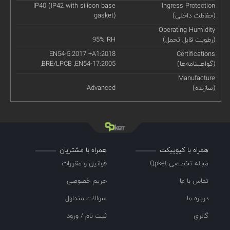
IP40 (IP42 with silicon base
Ingress Protection
(حفاظت داخلی)
gasket)
Operating Humidity
(رطوبت قابل تحمل)
95% RH
EN54-5:2017 +A1:2018
Certifications
(گواهینامه‌ها)
,BRE/LPCB ,EN54-17:2005
Manufacture
(سازنده)
Advanced
همراه با کیوپیکت
همراه با مشتریان
مجله تخصصی Qpket
قوانین و مقررات
تماس با ما
حریم خصوصی
درباره ما
سوالات متداول
گالری
ثبت نام / ورود