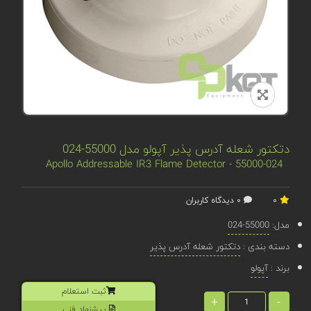
دتکتور شعله آدرس پذیر آپولو مدل 55000-024
Apollo Addressable IR3 Flame Detector - 55000-024
0
0 دیدگاه کاربران
مدل:
55000-024
دسته بندی :
دتکتور شعله آدرس پذیر
برند :
آپولو
ثبت استعلام
+
-
پیشنهاد فنی