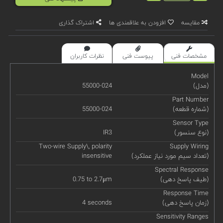
مقایسه
افزودن به علاقمندی ها
اشتراک گذاری
مشخصات فنی
پیوست فنی
نظرات کاربران
Model
(مدل)
55000-024
Part Number
(شماره قطعه)
55000-024
Sensor Type
(نوع سنسور)
IR3
Two-wire Supply\, polarity
Supply Wiring
(تعداد سیم مورد نیاز عملکرد)
insensitive
Spectral Response
(طیف پاسخ دهی)
0.75 to 2.7μm
Response Time
(زمان پاسخ دهی)
4 seconds
Sensitivity Ranges