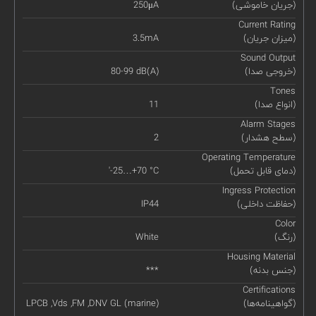
(جریان خاموشی)
250μA
Current Rating
(میزان جریان)
3.5mA
Sound Output
(خروجی صدا)
80-99 dB(A)
Tones
(انواع صدا)
11
Alarm Stages
(سطح هشدار)
2
Operating Temperature
(دمای قابل تحمل)
'-25…+70 °C
Ingress Protection
(حفاظت داخلی)
IP44
Color
(رنگ)
White
Housing Material
(جنس بدنه)
***
Certifications
(گواهینامه‌ها)
LPCB ,Vds ,FM ,DNV GL (marine)