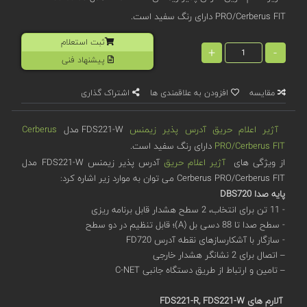
PRO/Cerberus FIT دارای رنگ سفید است.
ثبت استعلام
+
-
پیشنهاد فنی
مقایسه
افزودن به علاقمندی ها
اشتراک گذاری
آژیر اعلام حریق آدرس پذیر
زیمنس
FDS221-W مدل
Cerberus
PRO/Cerberus FIT
دارای رنگ سفید است.
از ویژگی های
آژیر اعلام حریق
آدرس پذیر زیمنس FDS221-W مدل
Cerberus PRO/Cerberus FIT می توان به موارد زیر اشاره کرد:
پایه صدا DBS720
- 11 تن برای انتخاب، 2 سطح هشدار قابل برنامه ریزی
- سطح صدا تا 88 دسی بل (A)؛ قابل تنظیم در دو سطح
- سازگار با آشکارسازهای نقطه آدرس FD720
– اتصال برای 2 نشانگر هشدار خارجی
– تامین و ارتباط از طریق دستگاه جانبی C-NET
آلارم های FDS221-R, FDS221-W