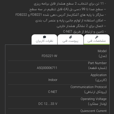
- 11 تن برای انتخاب، 2 سطح هشدار قابل برنامه ریزی
– سطح صدا تا 99 دسی بل (A)؛ قابل تنظیم در سه سطح
- سازگار با پایه های آشکارساز آدرس دهی شده FDB221 و FDB222
– امکان استفاده از لوازم جانبی پایه و عنصر آب بندی
– اتصال برای 2 نشانگر هشدار خارجی
- تامین و ارتباط از طریق C-NET
مشخصات فنی
پیوست فنی
نظرات کاربران
Model
(مدل)
FDS221-W
Part Number
(شماره قطعه)
A5Q00006711
Application
(کاربری)
Indoor
Communication Protocol
(پروتکل ارتباطی)
C-NET
Operating Voltage
(ولتاژ عملکرد)
DC 12…33 V
Quiescent Current