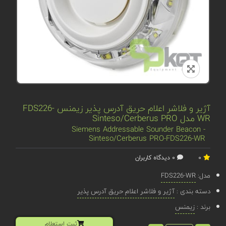
آژیر و فلاشر اعلام حریق آدرس پذیر زیمنس FDS226-
WR مدل Sinteso/Cerberus PRO
Siemens Addressable Sounder Beacon -
Sinteso/Cerberus PRO-FDS226-WR
0
0 دیدگاه کاربران
مدل:
FDS226-WR
دسته بندی :
آژیر و فلاشر اعلام حریق آدرس پذیر
برند :
زیمنس
ثبت استعلام