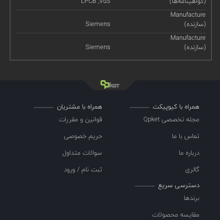
(گواهینامه‌ها)
LPCB ,VdS
Manufacture
(سازنده)
Siemens
Manufacture
(سازنده)
Siemens
همراه با کیوپیکت
همراه با مشتریان
مجله تخصصی Qpket
قوانین و مقررات
تماس با ما
حریم خصوصی
درباره ما
سوالات متداول
گالری
ثبت نام / ورود
دسترسی سریع
برندها
مقایسه محصولات