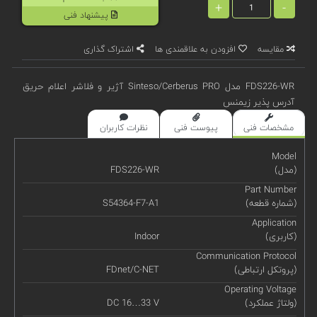
+
-
پیشنهاد فنی
مقایسه
افزودن به علاقمندی ها
اشتراک گذاری
FDS226-WR مدل Sinteso/Cerberus PRO آژیر و فلاشر اعلام حریق
آدرس پذیر زیمنس
مشخصات فنی
پیوست فنی
نظرات کاربران
Model
(مدل)
FDS226-WR
Part Number
(شماره قطعه)
S54364-F7-A1
Application
(کاربری)
Indoor
Communication Protocol
(پروتکل ارتباطی)
FDnet/C-NET
Operating Voltage
(ولتاژ عملکرد)
DC 16…33 V