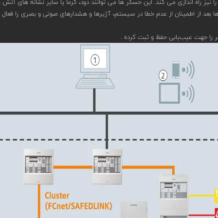
 را نیز راه اندازی می کند. این حسگر ها می توانند دود، گرما یا سایر نشانه های آت
ها بعد از اطمینان از عدم خطا در سیستم، آژیرها و هشدارهای صوتی و بصری را فعال 
 را جهت عیب‌یابی حفظ و ثبت کرده .