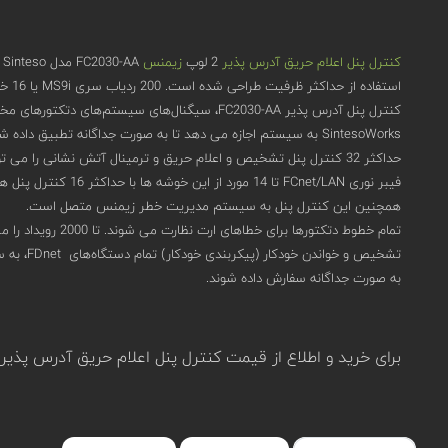
کنترل پنل اعلام حریق آدرس پذیر
2 لوپ
زیمنس
A
استفاده از حداکثر ظرفیت طراحی شده است. 200 ردیاب سری MS9i یا 16 خط جمعی را پشتیبانی می‌کند. این برای انتقال تدریجی بدون ایجاد مشکل از سیستم های قدیمی Sinteso
SintesoWorks به سیستم اجازه می دهد تا به صورت جداگانه تطبیق داده شود. کنترل پنل اعلام حریق را می توان به عنوان نسخه مستقل یا شبکه ای استفاده کرد.
همچنین این کنترل پنل به سیستم مدیریت خطر زیمنس متصل است.
تمام خطوط دتکتورها برای خطاهای ارت نظارت می شوند. تا 2000 رویداد را می توان بر اساس معیارهای مختلف ذخیره کرد. تغییر ساعت تابستانی یا زمستانی به صورت خودکار انجام می‌شود.
به صورت جداگانه سفارش داده شوند.
برای خرید و اطلاع از قیمت کنترل پنل اعلام حریق آدرس پذیر 2 لوپ زیمنس FC2030-AA مدل Sinteso در سامان