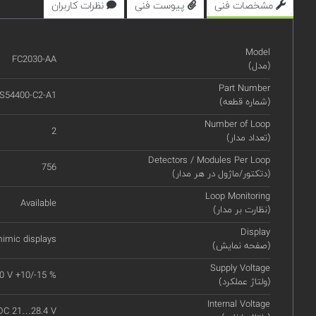
مشخصات فنی
پیوست فنی
نظرات کاربران
Model
FC2030-AA
(مدل)
Part Number
S54400-C2-A1
(شماره قطعه)
Number of Loop
2
(تعداد مدار)
Detectors / Modules Per Loop
756
(دتکتور/ماژول در هر مدار)
Loop Monitoring
Available
(نظارت بر مدار)
Display
imic displays
(صفحه نمایش)
Supply Voltage
0 V +10/-15 %
(ولتاژ عملکرد)
Internal Voltage
DC 21…28.4 V