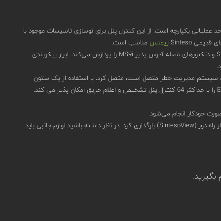
زنده با واحد عملیاتی یکپارچه است. از این کنترل پنل برای نوسازی تاسیسات موجود با
زیمنس
مناسب است.
کنترل پنل آدرس پذیر FC2030-AA، سیگنال‌های سیستم‌های دتکتورهای مختلف مانند دستگاه‌های Sinteso FD20، MS7/9/24، DS11، Synova 600 و SIGMACON و دتکتورهای شعله آدرس پذیر MS9i را پردازش می‌کند. ابزار پیکربندی
انی را می توان در یک خوشه شبکه FCnet/SAFEDLINK یا حداکثر 16 پانل زمانی که خوشه به یک سیستم مدیریت خطر متصل است، متصل کرد. با استفاده از یک ستون
فیبر نوری FCnet/LAN تا 14 مورد از این خوشه ها با حداکثر 16 کنترل پنل هر کدام را می توان شبکه کرد. این توپولوژی ساخت یک شبکه مطابق با استاندارد EN54 را با حداکثر 64 کنترل پنل تشخیص و اعلام حریق امکان پذیر می کند.
تشخیص و خواندن خودکار (پیکربندی خودکار) تمام دستگاه‌های FDnet، به سادگی و با سرعت انجام می‌شود. داده های ذخیره شده را می توان از طریق دسترسی از راه دور (SintesoView) بارگذاری کرد. در نظر داشته باشید لوازم جانبی باید
بگیرید.