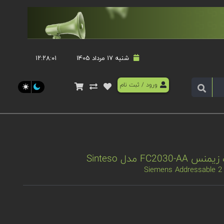
شنبه 17 مرداد 1405
۱۲:۲۸:۰۱
ورود
/
ثبت نام
Siemens Addressable 2 l