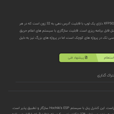
کنترل پنل اعلام حریق آدرس پذیر 2 لوپ C-TEC مدل XFP502/H دارای یک لوپ با قابلیت آدرس دهی به 32 زون است که در هر
ین کنترل پنل قابل برنامه ریزی است. قابلیت سازگاری با سیستم های اعلام حریق
کنترل پنل سی تک در پروژه های کوچک است، اما در پروژه های بزرگ نیز به دلیل
ستعلام
پیشنهاد فنی
راک گذاری
دارای عملکرد بهینه با قیمت بسیار رقابتی است که گواهینامه های EN54 در قطعات 2 و 4 را داراست. این کنترل پنل با سیستم Hochiki's ESP سازگار و تطبیق پذیر است.
آدرس پذیر XFP502/H قابلیت آدرس دهی به 32 زون را دارد که در هر زون می توان 126 دتکتور نصب کرد. رله خطا و 3 رله با قابلیت برنامه