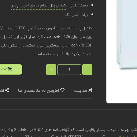
دسته بندی :
کنترل پنل اعلام حریق آدرس پذیر
برند :
سی تک
زون می توان 126 قطعه نصب کرد. مدار آژیر ا
Hochiki's ESP دارد. بیشترین مورد استفاده از 
تطبیق پذیری بالا قابل استفاده است.
+
-
ثبت ا
مقایسه
افزودن به علاقمندی ها
اشت
رل پنل اعلام حریق