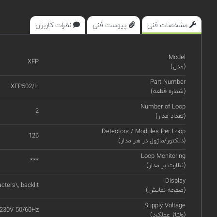
مشخصات فنی
پیوست فنی
نظرات کاربران
Model
XFP
(مدل)
Part Number
XFP502/H
(شماره قطعه)
Number of Loop
2
(تعداد مدار)
Detectors / Modules Per Loop
126
(دتکتور/ماژول در هر مدار)
Loop Monitoring
***
(نظارت بر مدار)
Display
cters\, backlit
(صفحه نمایش)
Supply Voltage
230V 50/60Hz
(ولتاژ عملکرد)