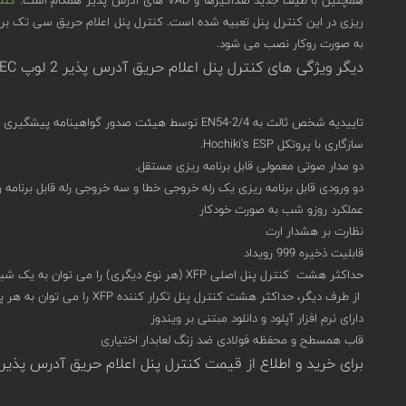
به صورت روکار نصب می شود.
دیگر ویژگی های کنترل پنل اعلام حریق آدرس پذیر 2 لوپ C-TEC مدل XFP502/H
تاییدیه شخص ثالث به EN54-2/4 توسط هیئت صدور گواهینامه پیشگیری از ضرر (LPCB).
سازگاری با پروتکل Hochiki's ESP.
دو مدار صوتی معمولی قابل برنامه ریزی مستقل.
دو ورودی قابل برنامه ریزی یک رله خروجی خطا و سه خروجی رله قابل برنامه ر
عملکرد روزو شب به صورت خودکار
نظارت بر هشدار ارت
قابلیت ذخیره 999 رویداد
حداکثر هشت کنترل پنل اصلی XFP (هر نوع دیگری) را می توان به یک شبکه دو سیمه RS485 غیر زائد متصل کرد.
از طرف دیگر، حداکثر هشت کنترل پنل تکرار کننده XFP را می توان به هر پنل اصلی غیر شبکه ای متصل کرد.
دارای نرم افزار آپلود و دانلود مبتنی بر ویندوز
قاب همسطح و محفظه فولادی ضد زنگ لعابدار اختیاری
برای خرید و اطلاع از قیمت کنترل پنل اعلام حریق آدرس پذیر 2 لوپ سی تک مدل XFP502/H در سامان