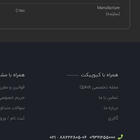
Manufacture
C-tec
(سازنده)
همراه با کیوپیکت
همراه با مشت
مجله تخصصی Qpket
قوانین و مقرر
تماس با ما
حریم خصوصی
درباره ما
سوالات متداو
گالری
ثبت نام / ورو
88222805-06 - 021
09361255000