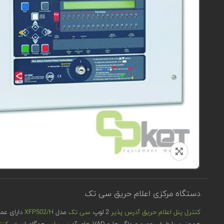
دستگاه مرکزی اعلام حریق سی تک
کنترل پنل اعلام حریق آدرس پذیر
2 لوپ
سی تک
مدل
XFP502/H
همچنین با طیف جدید صداگیرها و VAD های آدرس پذیر همگام است.
کنت