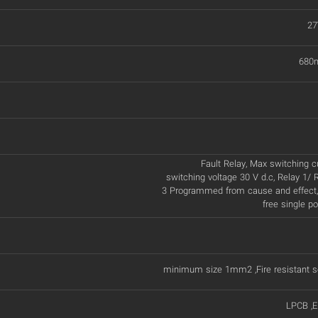
27
680
Fault Relay, Max switching c
switching voltage 30 V d.c, Relay 1/ 
3 Programmed from cause and effect, 
free single p
minimum size 1mm2 ,Fire resistant s
LPCB ,E