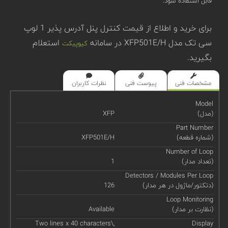
قابل استفاده شود.
برای خرید و اطلاع از قیمت کنترل پنل آدرس پذیر 1 لوپ
سی تک مدل XFP501E/H در سامانه
استعلام
کیوپیکت
بگیرید.
مشخصات فنی
پیوست فنی
نظرات کاربران
Model
(مدل)
XFP
Part Number
(شماره قطعه)
XFP501E/H
Number of Loop
(تعداد مدار)
1
Detectors / Modules Per Loop
(دتکتور/ماژول در هر مدار)
126
Loop Monitoring
(نظارت بر مدار)
Available
Two lines x 40 characters\,
Display