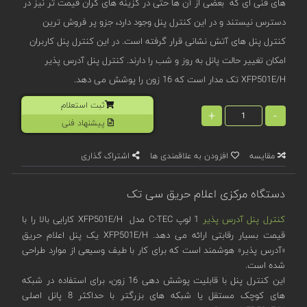
های فنی ای که بعضی از آن ها حتی در گزینه های گران قیمت تر نیز در
دسترس نیستند و در این کنترل پنل وجود دارد، جزو پر فروش ترین
کنترل پنل های آتش نشانی قرار گرفته است. در این کنترل پنل کاربران
امکان تغییر حالت پانل به روز و شب را دارند. کنترل پنل آدرس پذیر
XFP501E/H تک مدار است که 16 زون را پوشش می دهد.
ثبت استعلام
+
-
پیشنهاد فنی
مقایسه
افزودن به علاقمندی ها
اشتراک گذاری
دستگاه مرکزی اعلام حریق سی تک
کنترل پنل آدرس پذیر
1 لوپ C-TEC مدل XFP501E/H کارایی بالا را با
قیمت بسیار رقابتی ارائه می دهد. XFP501E/H یک پنل اعلام حریق
«آدرس پذیر» هوشمند است که برای کار با طیف وسیعی از موارد طراحی
شده است.
این کنترل پنل با قابلیت پوشش دهی 16 زون، برای استفاده در شبکه
های کوچک مستقل یا شبکه های بزرگتر با حداکثر 8 پانل اصلی