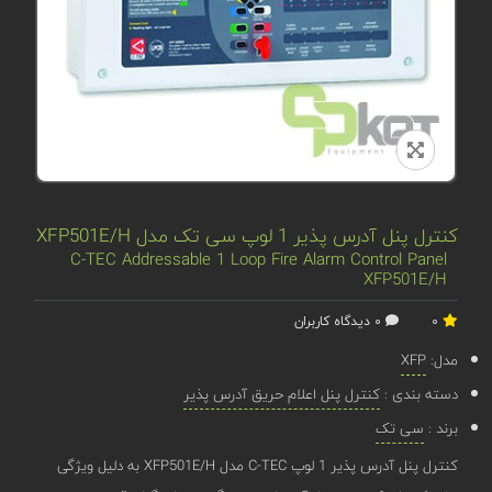
کنترل پنل آدرس پذیر 1 لوپ سی تک مدل XFP501E/H
C-TEC Addressable 1 Loop Fire Alarm Control Panel
XFP501E/H
0
0 دیدگاه کاربران
مدل:
XFP
دسته بندی :
کنترل پنل اعلام حریق آدرس پذیر
برند :
سی تک
کنترل پنل آدرس پذیر 1 لوپ C-TEC مدل XFP501E/H به دلیل ویژگی