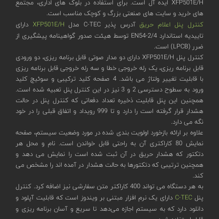
XFP501E/H ایده آل است. برای استفاده در بلوک های اداری، مجتمع
های خرید و سایت های صنعتی بزرگ و کوچک مناسب است.
کنترل پنل اعلام حریق
آدرس پذیر C-TEC مدل
XFP501E/H
دارای
تاییدیه استاندارد EN54-2/4 توسط هیئت صدور گواهینامه پیشگیری از
ضرر (LPCB) است.
کنترل پنل XFP501E/H دارای دو مدار صوتی قابل برنامه ریزی، دو ورودی
قابل برنامه ریزی، یک رله خروجی خطا و سه رله خروجی قابل برنامه ریزی
با قابلیت تغییر ولتاژ می باشد. 4 صفحه کلید ترکیبی و سوئیچ کلید
ورود به سطوح دسترسی 2 و 3 نیز در این کنترل پنل تعبیه شده است.
همچنین این پنل قابلیت ذخیره تعداد دفعاتی که کنترل پنل در حالت
هشدار قرار گرفته است را دارد و تا 999 رویداد و اتفاق قبلی را در خود
نگه می دارد.
علاوه بر ارائه بازخورد اولویت بندی شده در مورد وضعیت سیستم، صفحه
نمایش 80 کاراکتری آن به راحتی قابل خواندن است. نام و محل هر
دتکتور که هشدار حریق در آن ثبت شده است را نمایش می دهد و
همچنین ترتیبی که دتکتورها به حالت هشدار در آمده اند را مشخص می
کند.
به هر دستگاه می تواند 400 کاراکتر متن سفارشی نیز اضافه کرد. کنترل
پنل
C-TEC
دارای یک نرم افزار مبتنی بر ویندوز است که قابلیت آپلود و
دانلود دارد که به سیستم اجازه می‌دهد تا سریع و آسان برنامه ریزی و