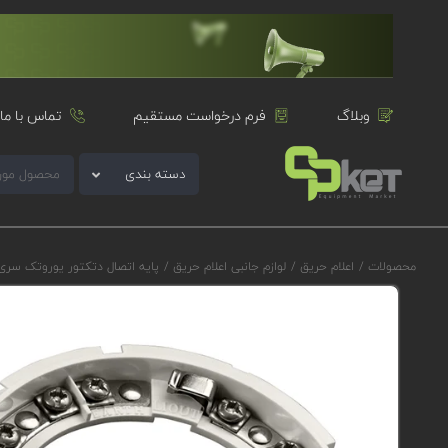
وبلاگ
فرم درخواست مستقیم
تماس با ما
دسته بندی
محصولات
/
اعلام حریق
/
لوازم جانبی اعلام حریق
/
پایه اتصال دتکتور یوروتک سری Odyssey مدل 200-0