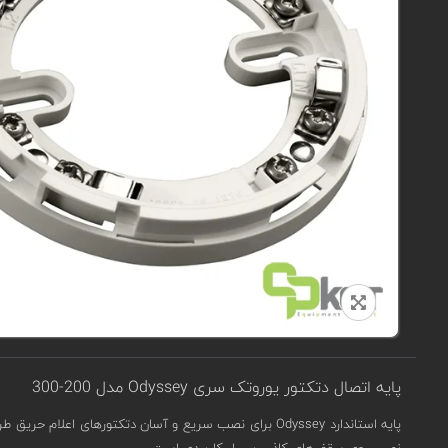
پایه اتصال دتکتور یوروتک سری Odyssey مدل 200-300
پایه استاندارد Odyssey برای نصب سریع و آسان دتکتورهای
نصب روی سقف‌های کاذب بسیار کاربردی است.