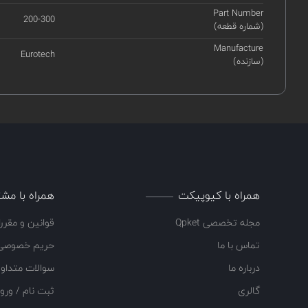
Part Number
200-300
(شماره قطعه)
Manufacture
Eurotech
(سازنده)
همراه با کیوپیکت
همراه با مشت
مجله تخصصی Qpket
قوانین و مقرر
تماس با ما
حریم خصوصی
درباره ما
سوالات متداو
گالری
ثبت نام / ورو