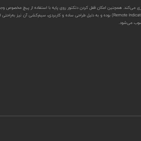
ی می‌کند. همچنین امکان قفل کردن دتکتور روی پایه با استفاده از پیچ مخصوص وجود
پایه استاندارد Odyssey دارای ترمینال ارت و محل اتصال اندیکاتور ریموت (Remote Indicator) بوده و به دلیل طر