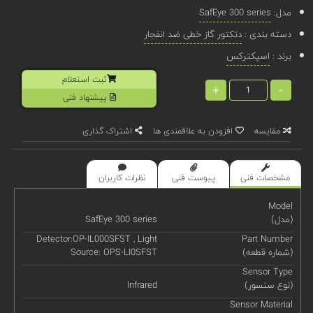
مدل:
SafEye 300 series
دسته بندی :
دتکتور گاز خطی ضد انفجار
برند :
اسپکترکس
ثبت استعلام
+
-
پیشنهاد فنی
مقایسه
افزودن به علاقمندی ها
اشتراک گذاری
مشخصات فنی
پیوست فنی
نظرات کاربران
Model
(مدل)
SafEye 300 series
Detector:OP-IL000SFST , Light
Part Number
(شماره قطعه)
Source: OPS-LI0SFST
Sensor Type
(نوع سنسور)
Infrared
Sensor Material