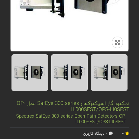
دتکتور گاز اسپکترکس SafEye 300 series مدل OP-
IL000SFST/OPS-LI0SFST
Spectrex SafEye 300 series Open Path Detectors OP-
IL000SFST/OPS-LI0SFST
0
0 دیدگاه کاربران