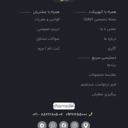
همراه با کیوپیکت
همراه با مشتریان
مجله تخصصی Qpket
قوانین و مقررات
تماس با ما
حریم خصوصی
درباره ما
سوالات متداول
گالری
ثبت نام / ورود
دسترسی سریع
برندها
مقایسه محصولات
فرم درخواست مستقیم
پیگیری سفارش
88222805-06 - 021
09361255000