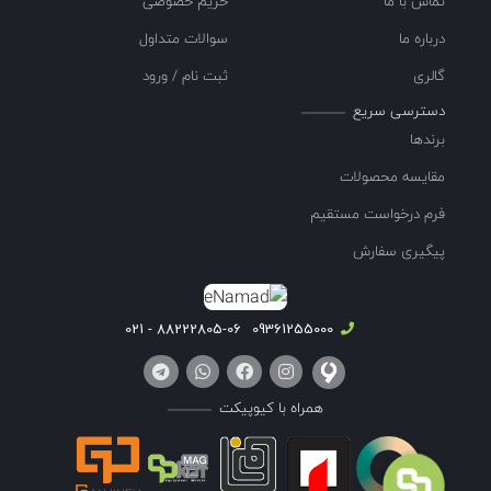
تماس با ما
حریم خصوصی
درباره ما
سوالات متداول
گالری
ثبت نام / ورود
دسترسی سریع
برندها
مقایسه محصولات
فرم درخواست مستقیم
پیگیری سفارش
88222805-06 - 021
09361255000
همراه با کیوپیکت