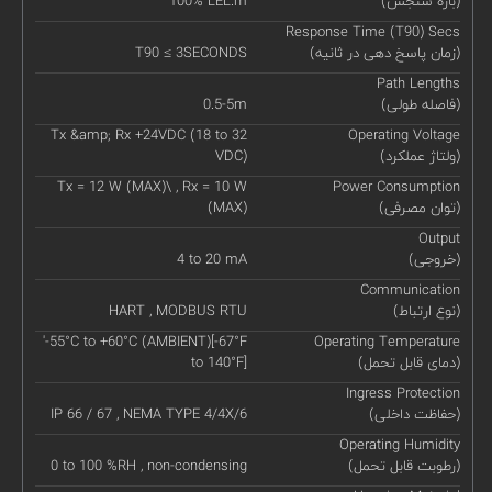
(بازه سنجش)
100% LEL.m
Response Time (T90) Secs
(زمان پاسخ دهی در ثانیه)
T90 ≤ 3SECONDS
Path Lengths
(فاصله طولی)
0.5-5m
Tx &amp; Rx +24VDC (18 to 32
Operating Voltage
(ولتاژ عملکرد)
VDC)
Tx = 12 W (MAX)\ , Rx = 10 W
Power Consumption
(توان مصرفی)
(MAX)
Output
(خروجی)
4 to 20 mA
Communication
(نوع ارتباط)
HART , MODBUS RTU
'-55°C to +60°C (AMBIENT)[-67°F
Operating Temperature
(دمای قابل تحمل)
to 140°F]
Ingress Protection
(حفاظت داخلی)
IP 66 / 67 , NEMA TYPE 4/4X/6
Operating Humidity
(رطوبت قابل تحمل)
0 to 100 %RH , non-condensing