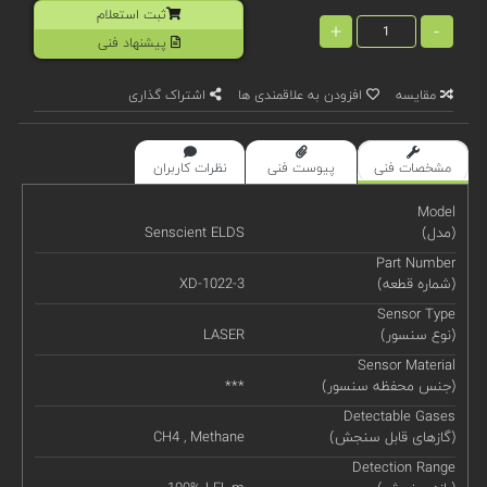
ثبت استعلام
+
-
پیشنهاد فنی
مقایسه
افزودن به علاقمندی ها
اشتراک گذاری
مشخصات فنی
پیوست فنی
نظرات کاربران
Model
(مدل)
Senscient ELDS
Part Number
(شماره قطعه)
XD-1022-3
Sensor Type
(نوع سنسور)
LASER
Sensor Material
(جنس محفظه سنسور)
***
Detectable Gases
(گازهای قابل سنجش)
CH4 , Methane
Detection Range