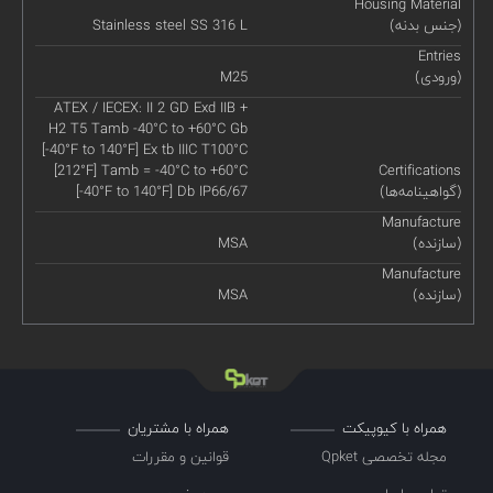
Housing Material
(جنس بدنه)
Stainless steel SS 316 L
Entries
(ورودی)
M25
ATEX / IECEX: II 2 GD Exd IIB +
H2 T5 Tamb -40°C to +60°C Gb
[-40°F to 140°F] Ex tb IIIC T100°C
[212°F] Tamb = -40°C to +60°C
Certifications
(گواهینامه‌ها)
[-40°F to 140°F] Db IP66/67
Manufacture
(سازنده)
MSA
Manufacture
(سازنده)
MSA
همراه با کیوپیکت
همراه با مشتریان
مجله تخصصی Qpket
قوانین و مقررات