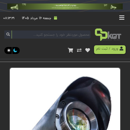
جمعه 16 مرداد 1405
۰۸:۱۳:۳۱
ورود
/
ثبت نام