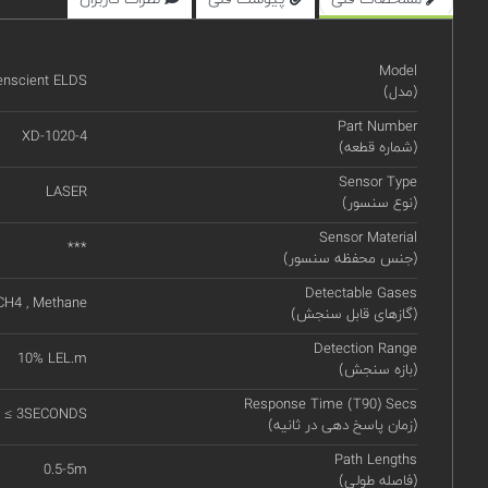
Model
enscient ELDS
(مدل)
Part Number
XD-1020-4
(شماره قطعه)
Sensor Type
LASER
(نوع سنسور)
Sensor Material
***
(جنس محفظه سنسور)
Detectable Gases
CH4 , Methane
(گازهای قابل سنجش)
Detection Range
10% LEL.m
(بازه سنجش)
Response Time (T90) Secs
 ≤ 3SECONDS
(زمان پاسخ دهی در ثانیه)
Path Lengths
0.5-5m
(فاصله طولی)