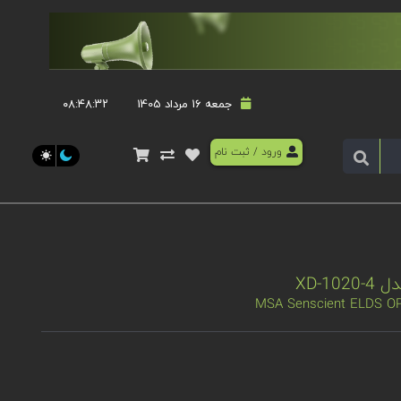
جمعه 16 مرداد 1405
۰۸:۴۸:۳۲
ورود
/
ثبت نام
MSA Senscient ELDS O