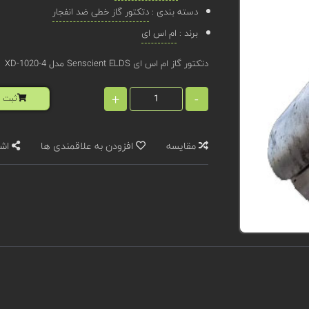
دسته بندی :
دتکتور گاز خطی ضد انفجار
برند :
ام اس ای
دتکتور گاز ام اس ای Senscient ELDS مدل XD-1020-4
+
-
ثبت ا
مقایسه
افزودن به علاقمندی ها
اشت