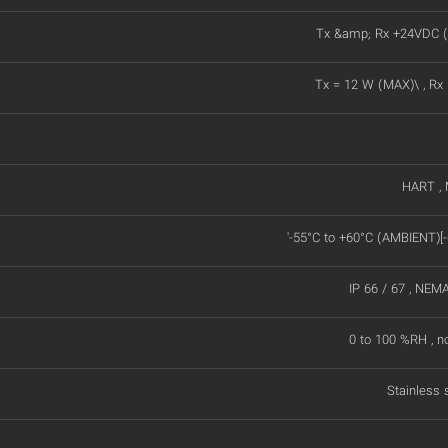
Tx &amp; Rx +24VDC (
Tx = 12 W (MAX)\ , Rx
HART ,
'-55°C to +60°C (AMBIENT)[-
IP 66 / 67 , NEM
0 to 100 %RH , n
Stainless 