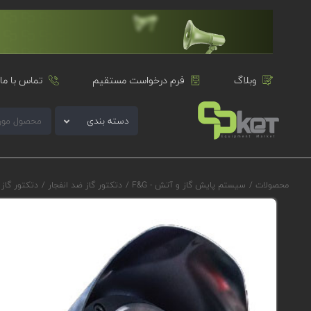
وبلاگ
فرم درخواست مستقیم
تماس با ما
دسته بندی
محصولات
/
سیستم پایش گاز و آتش - F&G
/
دتکتور گاز ضد انفجار
/
دتکتور گاز