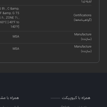
(ورودی)
 B\ , C &amp;
 F &amp; G T5
Certifications
I\ , ZONE 1\ ,
(گواهینامه‌ها)
60°C [-40°F to
140°F]
Manufacture
MSA
(سازنده)
Manufacture
MSA
(سازنده)
همراه با کیوپیکت
همراه با مشت