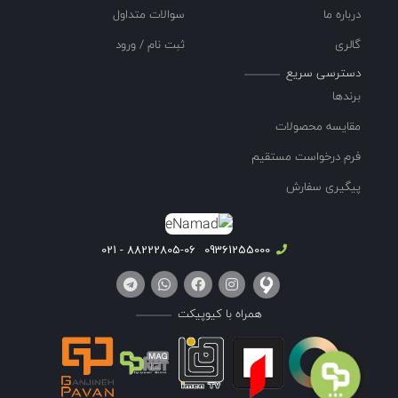
درباره ما
سوالات متداول
گالری
ثبت نام / ورود
دسترسی سریع
برندها
مقایسه محصولات
فرم درخواست مستقیم
پیگیری سفارش
88222805-06 - 021
09361255000
همراه با کیوپیکت