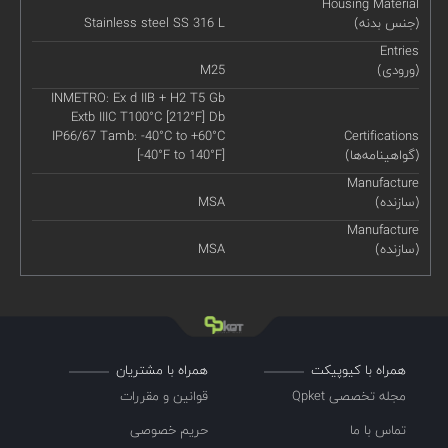
Housing Material
(جنس بدنه)
Stainless steel SS 316 L
Entries
(ورودی)
M25
INMETRO: Ex d IIB + H2 T5 Gb
Extb IIIC T100°C [212°F] Db
IP66/67 Tamb: -40°C to +60°C
Certifications
(گواهینامه‌ها)
[-40°F to 140°F]
Manufacture
(سازنده)
MSA
Manufacture
(سازنده)
MSA
همراه با کیوپیکت
همراه با مشتریان
مجله تخصصی Qpket
قوانین و مقررات
تماس با ما
حریم خصوصی