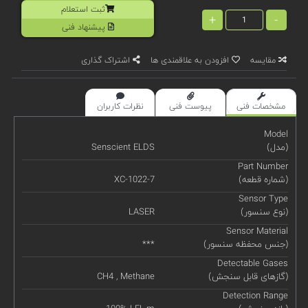
ثبت استعلام
+
-
پیشنهاد فنی
مقایسه
افزودن به علاقمندی ها
اشتراک گذاری
مشخصات فنی
پیوست فنی
نظرات کاربران
Model
(مدل)
Senscient ELDS
Part Number
(شماره قطعه)
XC-1022-7
Sensor Type
(نوع سنسور)
LASER
Sensor Material
(جنس محفظه سنسور)
***
Detectable Gases
(گازهای قابل سنجش)
CH4 , Methane
Detection Range