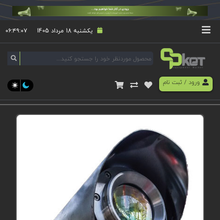
یکشنبه 18 مرداد 1405
۰۶:۴۹:۰۷
ورود
/
ثبت نام