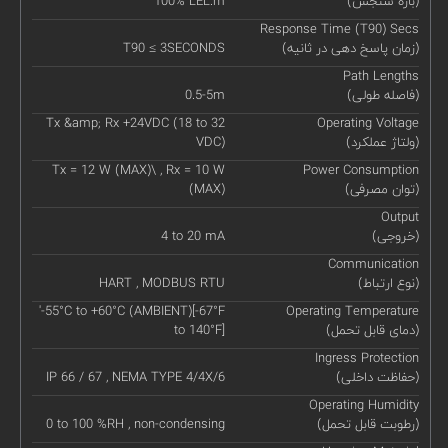
(بازه سنجش)
100% LEL.m
Response Time (T90) Secs
(زمان پاسخ دهی در ثانیه)
T90 ≤ 3SECONDS
Path Lengths
(فاصله طولی)
0.5-5m
Tx &amp; Rx +24VDC (18 to 32
Operating Voltage
(ولتاژ عملکرد)
VDC)
Tx = 12 W (MAX)\ , Rx = 10 W
Power Consumption
(توان مصرفی)
(MAX)
Output
(خروجی)
4 to 20 mA
Communication
(نوع ارتباط)
HART , MODBUS RTU
'-55°C to +60°C (AMBIENT)[-67°F
Operating Temperature
(دمای قابل تحمل)
to 140°F]
Ingress Protection
(حفاظت داخلی)
IP 66 / 67 , NEMA TYPE 4/4X/6
Operating Humidity
(رطوبت قابل تحمل)
0 to 100 %RH , non-condensing