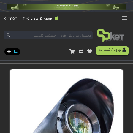
جمعه 16 مرداد 1405
۰۶:۴۲:۵۳
ورود
/
ثبت نام