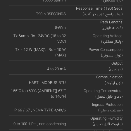
(بازه سنجش)
15000 ppm.m
Response Time (T90) Secs
(زمان پاسخ دهی در ثانیه)
T90 ≤ 3SECONDS
Path Lengths
(فاصله طولی)
5-60m
Tx &amp; Rx +24VDC (18 to 32
Operating Voltage
(ولتاژ عملکرد)
VDC)
Tx = 12 W (MAX)\ , Rx = 10 W
Power Consumption
(توان مصرفی)
(MAX)
Output
(خروجی)
4 to 20 mA
Communication
(نوع ارتباط)
HART , MODBUS RTU
'-55°C to +60°C (AMBIENT)[-67°F
Operating Temperature
(دمای قابل تحمل)
to 140°F]
Ingress Protection
(حفاظت داخلی)
IP 66 / 67 , NEMA TYPE 4/4X/6
Operating Humidity
(رطوبت قابل تحمل)
0 to 100 %RH , non-condensing