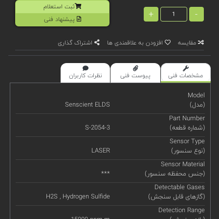
ثبت استعلام
+
-
پیشنهاد فنی
مقایسه
افزودن به علاقمندی ها
اشتراک گذاری
مشخصات فنی
پیوست فنی
نظرات کاربران
Model
(مدل)
Senscient ELDS
Part Number
(شماره قطعه)
S-2054-3
Sensor Type
(نوع سنسور)
LASER
Sensor Material
(جنس محفظه سنسور)
***
Detectable Gases
(گازهای قابل سنجش)
H2S , Hydrogen Sulfide
Detection Range