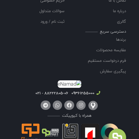
تماس با ما
حریم خصوصی
درباره ما
سوالات متداول
گالری
ثبت نام / ورود
دسترسی سریع
برندها
مقایسه محصولات
فرم درخواست مستقیم
پیگیری سفارش
88222805-06 - 021
09361255000
همراه با کیوپیکت