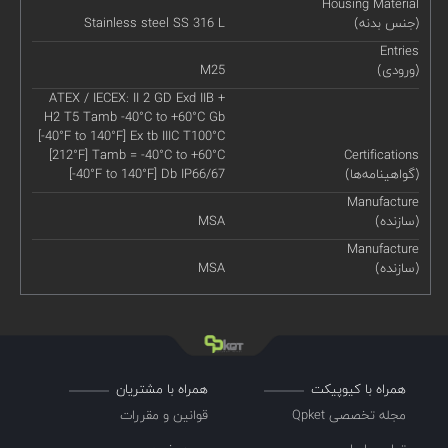
Housing Material
(جنس بدنه)
Stainless steel SS 316 L
Entries
(ورودی)
M25
ATEX / IECEX: II 2 GD Exd IIB +
H2 T5 Tamb -40°C to +60°C Gb
[-40°F to 140°F] Ex tb IIIC T100°C
[212°F] Tamb = -40°C to +60°C
Certifications
(گواهینامه‌ها)
[-40°F to 140°F] Db IP66/67
Manufacture
(سازنده)
MSA
Manufacture
(سازنده)
MSA
همراه با کیوپیکت
همراه با مشتریان
مجله تخصصی Qpket
قوانین و مقررات