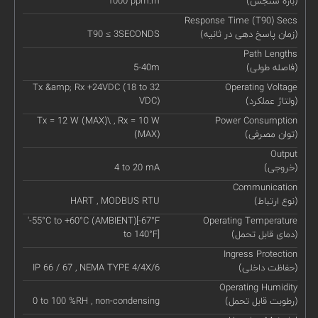
(بازه سنجش)
1000 ppm.m
Response Time (T90) Secs
(زمان پاسخ دهی در ثانیه)
T90 ≤ 3SECONDS
Path Lengths
(فاصله طولی)
5-40m
Tx &amp; Rx +24VDC (18 to 32
Operating Voltage
(ولتاژ عملکرد)
VDC)
Tx = 12 W (MAX)\ , Rx = 10 W
Power Consumption
(توان مصرفی)
(MAX)
Output
(خروجی)
4 to 20 mA
Communication
(نوع ارتباط)
HART , MODBUS RTU
'-55°C to +60°C (AMBIENT)[-67°F
Operating Temperature
(دمای قابل تحمل)
to 140°F]
Ingress Protection
(حفاظت داخلی)
IP 66 / 67 , NEMA TYPE 4/4X/6
Operating Humidity
(رطوبت قابل تحمل)
0 to 100 %RH , non-condensing