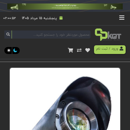
پنجشنبه 15 مرداد 1405
۰۲:۰۰:۵۲
ورود
/
ثبت نام