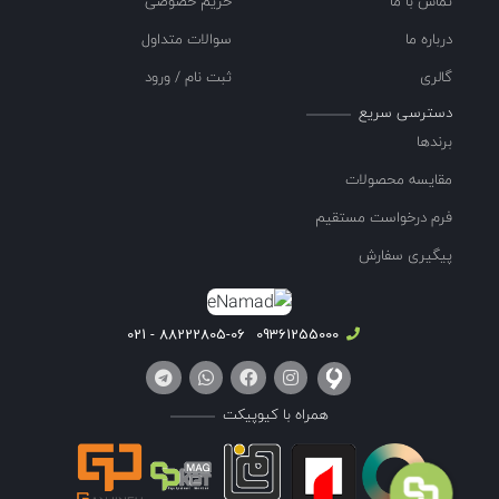
تماس با ما
حریم خصوصی
درباره ما
سوالات متداول
گالری
ثبت نام / ورود
دسترسی سریع
برندها
مقایسه محصولات
فرم درخواست مستقیم
پیگیری سفارش
88222805-06 - 021
09361255000
همراه با کیوپیکت