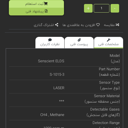
ثبت استعلام
+
-
پیشنهاد فنی
مقایسه
افزودن به علاقمندی ها
اشتراک گذاری
مشخصات فنی
پیوست فنی
نظرات کاربران
Model
(مدل)
Senscient ELDS
Part Number
(شماره قطعه)
S-1015-3
Sensor Type
(نوع سنسور)
LASER
Sensor Material
(جنس محفظه سنسور)
***
Detectable Gases
(گازهای قابل سنجش)
CH4 , Methane
Detection Range