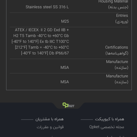
Housing Material
(جنس بدنه)
Stainless steel SS 316 L
Entries
(ورودی)
M25
ATEX / IECEX: II 2 GD Exd IIB +
H2 T5 Tamb -40°C to +60°C Gb
[-40°F to 140°F] Ex tb IIIC T100°C
[212°F] Tamb = -40°C to +60°C
Certifications
(گواهینامه‌ها)
[-40°F to 140°F] Db IP66/67
Manufacture
(سازنده)
MSA
Manufacture
(سازنده)
MSA
همراه با کیوپیکت
همراه با مشتریان
مجله تخصصی Qpket
قوانین و مقررات