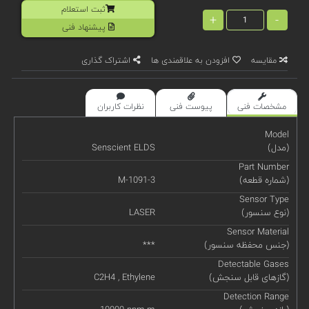
ثبت استعلام
+
-
پیشنهاد فنی
مقایسه
افزودن به علاقمندی ها
اشتراک گذاری
مشخصات فنی
پیوست فنی
نظرات کاربران
Model
(مدل)
Senscient ELDS
Part Number
(شماره قطعه)
M-1091-3
Sensor Type
(نوع سنسور)
LASER
Sensor Material
(جنس محفظه سنسور)
***
Detectable Gases
(گازهای قابل سنجش)
C2H4 , Ethylene
Detection Range