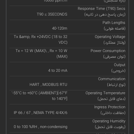
(بازه سنجش)
10000 ppm.m
Response Time (T90) Secs
(زمان پاسخ دهی در ثانیه)
T90 ≤ 3SECONDS
Path Lengths
(فاصله طولی)
40-120m
Tx &amp; Rx +24VDC (18 to 32
Operating Voltage
(ولتاژ عملکرد)
VDC)
Tx = 12 W (MAX)\ , Rx = 10 W
Power Consumption
(توان مصرفی)
(MAX)
Output
(خروجی)
4 to 20 mA
Communication
(نوع ارتباط)
HART , MODBUS RTU
'-55°C to +60°C (AMBIENT)[-67°F
Operating Temperature
(دمای قابل تحمل)
to 140°F]
Ingress Protection
(حفاظت داخلی)
IP 66 / 67 , NEMA TYPE 4/4X/6
Operating Humidity
(رطوبت قابل تحمل)
0 to 100 %RH , non-condensing