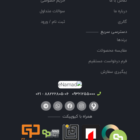
تماس با ما
حریم خصوصی
درباره ما
سوالات متداول
گالری
ثبت نام / ورود
دسترسی سریع
برندها
مقایسه محصولات
فرم درخواست مستقیم
پیگیری سفارش
88222805-06 - 021
09361255000
همراه با کیوپیکت