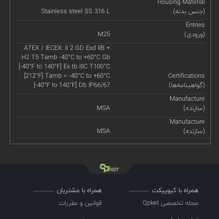
Housing Material
(جنس بدنه)
Stainless steel SS 316 L
Entries
(ورودی)
M25
ATEX / IECEX: II 2 GD Exd IIB +
H2 T5 Tamb -40°C to +60°C Gb
[-40°F to 140°F] Ex tb IIIC T100°C
[212°F] Tamb = -40°C to +60°C
Certifications
(گواهینامه‌ها)
[-40°F to 140°F] Db IP66/67
Manufacture
(سازنده)
MSA
Manufacture
(سازنده)
MSA
همراه با کیوپیکت
همراه با مشتریان
مجله تخصصی Qpket
قوانین و مقررات