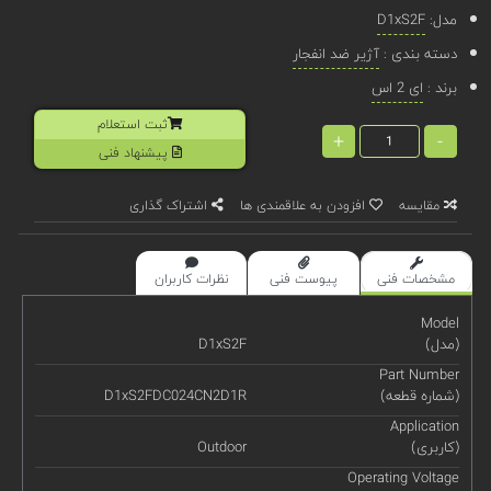
مدل:
D1xS2F
دسته بندی :
آژیر ضد انفجار
برند :
ای 2 اس
ثبت استعلام
+
-
پیشنهاد فنی
مقایسه
افزودن به علاقمندی ها
اشتراک گذاری
مشخصات فنی
پیوست فنی
نظرات کاربران
Model
(مدل)
D1xS2F
Part Number
(شماره قطعه)
D1xS2FDC024CN2D1R
Application
(کاربری)
Outdoor
Operating Voltage