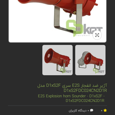
آژیر ضد انفجار E2S سری D1xS2F مدل
D1xS2FDC024CN2D1R
E2S Explosion horn Sounder - D1xS2F -
D1xS2FDC024CN2D1R
0
0 دیدگاه کاربران