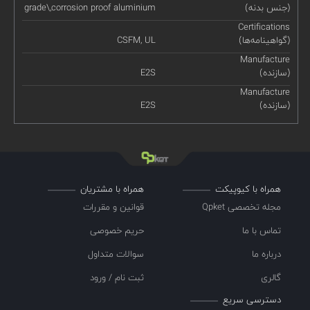
(جنس بدنه)
grade\,corrosion proof aluminium
Certifications
(گواهینامه‌ها)
CSFM, UL
Manufacture
(سازنده)
E2S
Manufacture
(سازنده)
E2S
همراه با کیوپیکت
همراه با مشتریان
مجله تخصصی Qpket
قوانین و مقررات
تماس با ما
حریم خصوصی
درباره ما
سوالات متداول
گالری
ثبت نام / ورود
دسترسی سریع