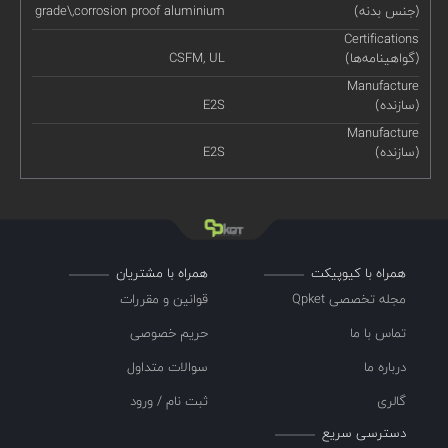
(جنس بدنه)
grade\,corrosion proof aluminium
Certifications
(گواهینامه‌ها)
CSFM, UL
Manufacture
(سازنده)
E2S
Manufacture
(سازنده)
E2S
همراه با کیوپیکت
همراه با مشتریان
مجله تخصصی Qpket
قوانین و مقررات
تماس با ما
حریم خصوصی
درباره ما
سوالات متداول
گالری
ثبت نام / ورود
دسترسی سریع