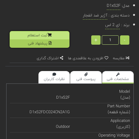
مدل:
D1xS2F
دسته بندی :
آژیر ضد انفجار
برند :
ای 2 اس
ثبت استعلام
+
-
پیشنهاد فنی
مقایسه
افزودن به علاقمندی ها
اشتراک گذاری
مشخصات فنی
پیوست فنی
نظرات کاربران
Model
(مدل)
D1xS2F
Part Number
(شماره قطعه)
D1xS2FDC024CN2A1G
Application
(کاربری)
Outdoor
Operating Voltage