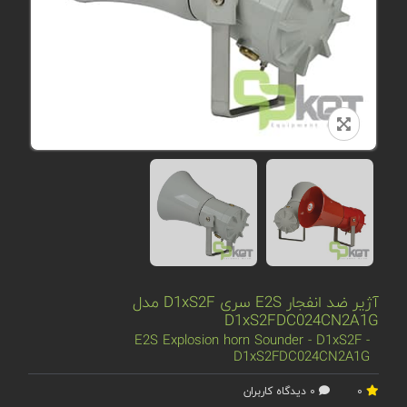
آژیر ضد انفجار E2S سری D1xS2F مدل
D1xS2FDC024CN2A1G
E2S Explosion horn Sounder - D1xS2F -
D1xS2FDC024CN2A1G
0
0 دیدگاه کاربران