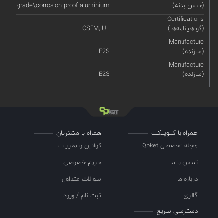
(جنس بدنه)
grade\,corrosion proof aluminium
Certifications
(گواهینامه‌ها)
CSFM, UL
Manufacture
(سازنده)
E2S
Manufacture
(سازنده)
E2S
همراه با کیوپیکت
همراه با مشتریان
مجله تخصصی Qpket
قوانین و مقررات
تماس با ما
حریم خصوصی
درباره ما
سوالات متداول
گالری
ثبت نام / ورود
دسترسی سریع