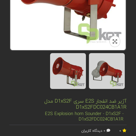
آژیر ضد انفجار E2S سری D1xS2F مدل
D1xS2FDC024CB1A1R
E2S Explosion horn Sounder - D1xS2F -
D1xS2FDC024CB1A1R
0
0 دیدگاه کاربران