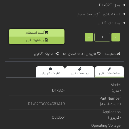
مدل:
D1xS2F
دسته بندی :
آژیر ضد انفجار
برند :
ای 2 اس
ثبت استعلام
+
-
پیشنهاد فنی
مقایسه
افزودن به علاقمندی ها
اشتراک گذاری
مشخصات فنی
پیوست فنی
نظرات کاربران
Model
(مدل)
D1xS2F
Part Number
(شماره قطعه)
D1xS2FDC024CB1A1R
Application
(کاربری)
Outdoor
Operating Voltage