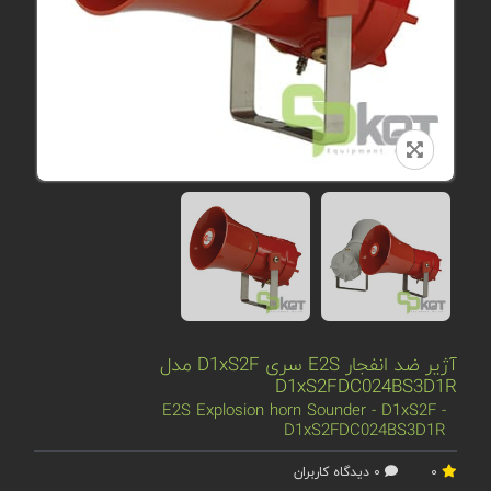
آژیر ضد انفجار E2S سری D1xS2F مدل
D1xS2FDC024BS3D1R
E2S Explosion horn Sounder - D1xS2F -
D1xS2FDC024BS3D1R
0
0 دیدگاه کاربران