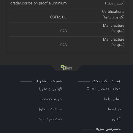
(جنس بدنه)
grade\,corrosion proof aluminium
Certifications
(گواهینامه‌ها)
CSFM, UL
Manufacture
(سازنده)
E2S
Manufacture
(سازنده)
E2S
همراه با کیوپیکت
همراه با مشتریان
مجله تخصصی Qpket
قوانین و مقررات
تماس با ما
حریم خصوصی
درباره ما
سوالات متداول
گالری
ثبت نام / ورود
دسترسی سریع