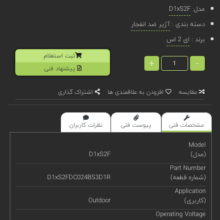
مدل:
D1xS2F
دسته بندی :
آژیر ضد انفجار
برند :
ای 2 اس
ثبت استعلام
+
-
پیشنهاد فنی
مقایسه
افزودن به علاقمندی ها
اشتراک گذاری
مشخصات فنی
پیوست فنی
نظرات کاربران
Model
(مدل)
D1xS2F
Part Number
(شماره قطعه)
D1xS2FDC024BS3D1R
Application
(کاربری)
Outdoor
Operating Voltage