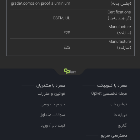
(جنس بدنه)
grade\,corrosion proof aluminium
Certifications
(گواهینامه‌ها)
CSFM, UL
Manufacture
(سازنده)
E2S
Manufacture
(سازنده)
E2S
همراه با کیوپیکت
همراه با مشتریان
مجله تخصصی Qpket
قوانین و مقررات
تماس با ما
حریم خصوصی
درباره ما
سوالات متداول
گالری
ثبت نام / ورود
دسترسی سریع