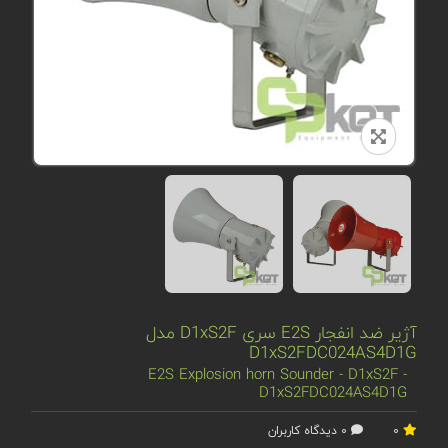
آژیر ضد انفجار E2S سری D1xS2F مدل
D1xS2FDC024AS4D1G
E2S Explosion horn Sounder - D1xS2F -
D1xS2FDC024AS4D1G
0
0 دیدگاه کاربران