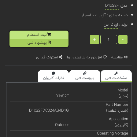
مدل:
D1xS2F
دسته بندی :
آژیر ضد انفجار
برند :
ای 2 اس
ثبت استعلام
+
-
پیشنهاد فنی
مقایسه
افزودن به علاقمندی ها
اشتراک گذاری
مشخصات فنی
پیوست فنی
نظرات کاربران
Model
(مدل)
D1xS2F
Part Number
(شماره قطعه)
D1xS2FDC024AS4D1G
Application
(کاربری)
Outdoor
Operating Voltage